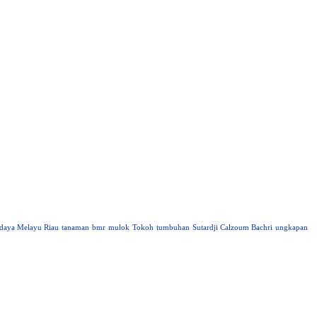
daya Melayu Riau
tanaman
bmr
mulok
Tokoh
tumbuhan
Sutardji Calzoum Bachri
ungkapan