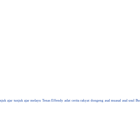
njuk ajar
tunjuk ajar melayu
Tenas Effendy
adat
cerita rakyat
dongeng
asal muasal
asal usul
Bu