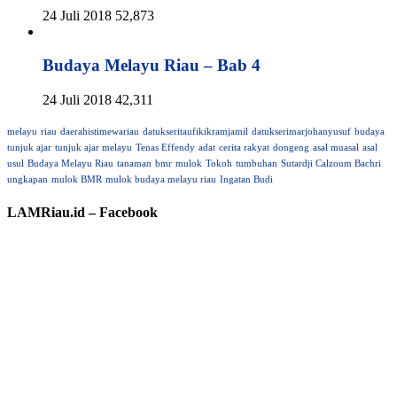
24 Juli 2018
52,873
Budaya Melayu Riau – Bab 4
24 Juli 2018
42,311
melayu
riau
daerahistimewariau
datukseritaufikikramjamil
datukserimarjohanyusuf
budaya
tunjuk ajar
tunjuk ajar melayu
Tenas Effendy
adat
cerita rakyat
dongeng
asal muasal
asal
usul
Budaya Melayu Riau
tanaman
bmr
mulok
Tokoh
tumbuhan
Sutardji Calzoum Bachri
ungkapan
mulok BMR
mulok budaya melayu riau
Ingatan Budi
LAMRiau.id – Facebook