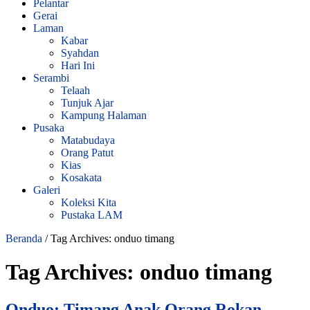
Pelantar
Gerai
Laman
Kabar
Syahdan
Hari Ini
Serambi
Telaah
Tunjuk Ajar
Kampung Halaman
Pusaka
Matabudaya
Orang Patut
Kias
Kosakata
Galeri
Koleksi Kita
Pustaka LAM
Beranda
/
Tag Archives: onduo timang
Tag Archives:
onduo timang
Onduo: Timang Anak Orang Rokan