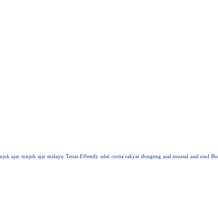
njuk ajar
tunjuk ajar melayu
Tenas Effendy
adat
cerita rakyat
dongeng
asal muasal
asal usul
Bu