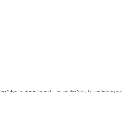
daya Melayu Riau
tanaman
bmr
mulok
Tokoh
tumbuhan
Sutardji Calzoum Bachri
ungkapan