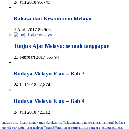
24 Juli 2018
95,740
Bahasa dan Kesantunan Melayu
5 April 2017
86,966
Tunjuk Ajar Melayu: sebuah tanggapan
23 Februari 2017
55,494
Budaya Melayu Riau – Bab 3
24 Juli 2018
52,874
Budaya Melayu Riau – Bab 4
24 Juli 2018
42,312
melayu
riau
daerahistimewariau
datukseritaufikikramjamil
datukserimarjohanyusuf
budaya
tunjuk ajar
tunjuk ajar melayu
Tenas Effendy
adat
cerita rakyat
dongeng
asal muasal
asal