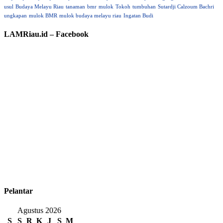
usul
Budaya Melayu Riau
tanaman
bmr
mulok
Tokoh
tumbuhan
Sutardji Calzoum Bachri
ungkapan
mulok BMR
mulok budaya melayu riau
Ingatan Budi
LAMRiau.id – Facebook
Pelantar
Agustus 2026
S
S
R
K
J
S
M