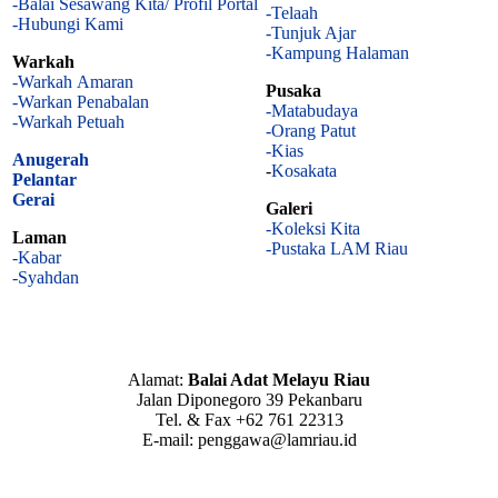
-Balai Sesawang Kita/ Profil Portal
-Telaah
-Hubungi Kami
-Tunjuk Ajar
-Kampung Halaman
Warkah
-Warkah Amaran
Pusaka
-Warkan Penabalan
-Matabudaya
-Warkah Petuah
-Orang Patut
-Kias
Anugerah
-
Kosakata
Pelantar
Gerai
Galeri
-Koleksi Kita
Laman
-Pustaka LAM Riau
-Kabar
-Syahdan
Alamat:
Balai Adat Melayu Riau
Jalan Diponegoro 39 Pekanbaru
Tel. & Fax +62 761 22313
E-mail: penggawa@lamriau.id