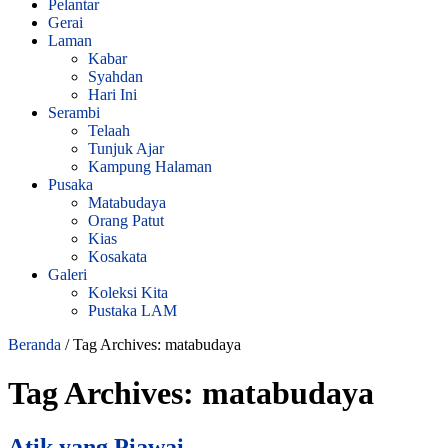
Pelantar
Gerai
Laman
Kabar
Syahdan
Hari Ini
Serambi
Telaah
Tunjuk Ajar
Kampung Halaman
Pusaka
Matabudaya
Orang Patut
Kias
Kosakata
Galeri
Koleksi Kita
Pustaka LAM
Beranda
/
Tag Archives: matabudaya
Tag Archives:
matabudaya
Atik yang Piawai