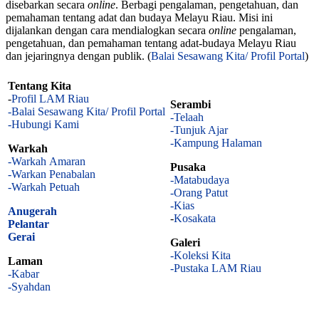
disebarkan secara
online
. Berbagi pengalaman, pengetahuan, dan
pemahaman tentang adat dan budaya Melayu Riau. Misi ini
dijalankan dengan cara mendialogkan secara
online
pengalaman,
pengetahuan, dan pemahaman tentang adat-budaya Melayu Riau
dan jejaringnya dengan publik. (
Balai Sesawang Kita/ Profil Portal
)
Tentang Kita
-
Profil LAM Riau
Serambi
-Balai Sesawang Kita/ Profil Portal
-Telaah
-Hubungi Kami
-Tunjuk Ajar
-Kampung Halaman
Warkah
-Warkah Amaran
Pusaka
-Warkan Penabalan
-Matabudaya
-Warkah Petuah
-Orang Patut
-Kias
Anugerah
-
Kosakata
Pelantar
Gerai
Galeri
-Koleksi Kita
Laman
-Pustaka LAM Riau
-Kabar
-Syahdan