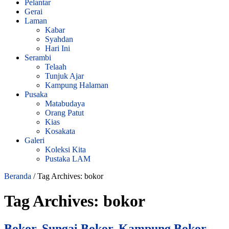
Pelantar
Gerai
Laman
Kabar
Syahdan
Hari Ini
Serambi
Telaah
Tunjuk Ajar
Kampung Halaman
Pusaka
Matabudaya
Orang Patut
Kias
Kosakata
Galeri
Koleksi Kita
Pustaka LAM
Beranda
/
Tag Archives: bokor
Tag Archives:
bokor
Bokor, Sungai Bokor, Kampung Bokor