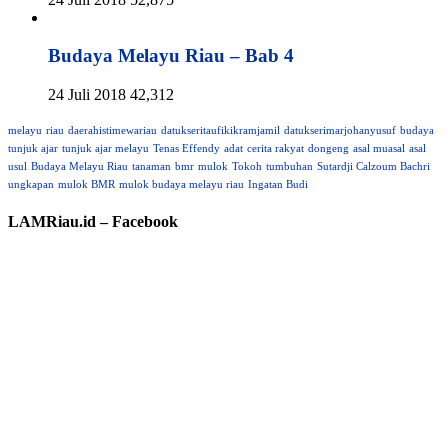
Budaya Melayu Riau – Bab 4
24 Juli 2018
42,312
melayu
riau
daerahistimewariau
datukseritaufikikramjamil
datukserimarjohanyusuf
budaya
tunjuk ajar
tunjuk ajar melayu
Tenas Effendy
adat
cerita rakyat
dongeng
asal muasal
asal
usul
Budaya Melayu Riau
tanaman
bmr
mulok
Tokoh
tumbuhan
Sutardji Calzoum Bachri
ungkapan
mulok BMR
mulok budaya melayu riau
Ingatan Budi
LAMRiau.id – Facebook