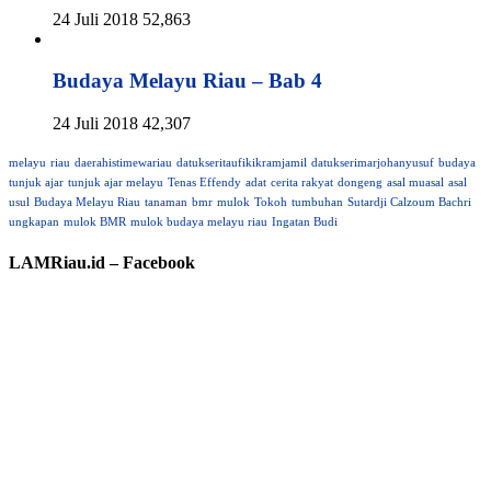
24 Juli 2018
52,863
Budaya Melayu Riau – Bab 4
24 Juli 2018
42,307
melayu
riau
daerahistimewariau
datukseritaufikikramjamil
datukserimarjohanyusuf
budaya
tunjuk ajar
tunjuk ajar melayu
Tenas Effendy
adat
cerita rakyat
dongeng
asal muasal
asal
usul
Budaya Melayu Riau
tanaman
bmr
mulok
Tokoh
tumbuhan
Sutardji Calzoum Bachri
ungkapan
mulok BMR
mulok budaya melayu riau
Ingatan Budi
LAMRiau.id – Facebook