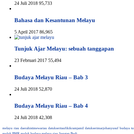
24 Juli 2018
95,733
Bahasa dan Kesantunan Melayu
5 April 2017
86,965
Tunjuk Ajar Melayu: sebuah tanggapan
23 Februari 2017
55,494
Budaya Melayu Riau – Bab 3
24 Juli 2018
52,870
Budaya Melayu Riau – Bab 4
24 Juli 2018
42,308
melayu
riau
daerahistimewariau
datukseritaufikikramjamil
datukserimarjohanyusuf
budaya
tu
mulok BMR
mulok budaya melayu riau
Ingatan Budi