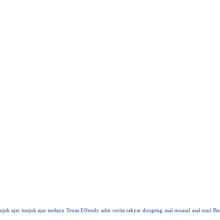
njuk ajar
tunjuk ajar melayu
Tenas Effendy
adat
cerita rakyat
dongeng
asal muasal
asal usul
Bu