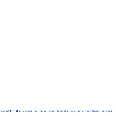
daya Melayu Riau
tanaman
bmr
mulok
Tokoh
tumbuhan
Sutardji Calzoum Bachri
ungkapan