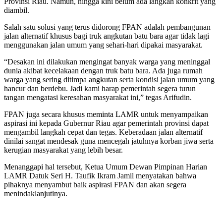
Provinsi Riau. Namun, hingga kini belum ada langkah konkrit yang
diambil.
Salah satu solusi yang terus didorong FPAN adalah pembangunan
jalan alternatif khusus bagi truk angkutan batu bara agar tidak lagi
menggunakan jalan umum yang sehari-hari dipakai masyarakat.
“Desakan ini dilakukan mengingat banyak warga yang meninggal
dunia akibat kecelakaan dengan truk batu bara. Ada juga rumah
warga yang sering ditimpa angkutan serta kondisi jalan umum yang
hancur dan berdebu. Jadi kami harap pemerintah segera turun
tangan mengatasi keresahan masyarakat ini,” tegas Arifudin.
FPAN juga secara khusus meminta LAMR untuk menyampaikan
aspirasi ini kepada Gubernur Riau agar pemerintah provinsi dapat
mengambil langkah cepat dan tegas. Keberadaan jalan alternatif
dinilai sangat mendesak guna mencegah jatuhnya korban jiwa serta
kerugian masyarakat yang lebih besar.
Menanggapi hal tersebut, Ketua Umum Dewan Pimpinan Harian
LAMR Datuk Seri H. Taufik Ikram Jamil menyatakan bahwa
pihaknya menyambut baik aspirasi FPAN dan akan segera
menindaklanjutinya.