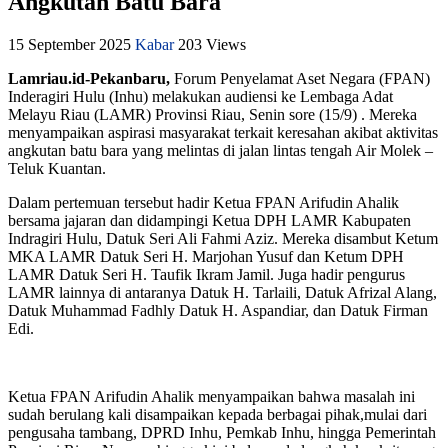
Angkutan Batu Bara
15 September 2025
Kabar
203 Views
Lamriau.id-Pekanbaru,
Forum Penyelamat Aset Negara (FPAN)
Inderagiri Hulu (Inhu) melakukan audiensi ke Lembaga Adat
Melayu Riau (LAMR) Provinsi Riau, Senin sore (15/9) . Mereka
menyampaikan aspirasi masyarakat terkait keresahan akibat aktivitas
angkutan batu bara yang melintas di jalan lintas tengah Air Molek –
Teluk Kuantan.
Dalam pertemuan tersebut hadir Ketua FPAN Arifudin Ahalik
bersama jajaran dan didampingi Ketua DPH LAMR Kabupaten
Indragiri Hulu, Datuk Seri Ali Fahmi Aziz. Mereka disambut Ketum
MKA LAMR Datuk Seri H. Marjohan Yusuf dan Ketum DPH
LAMR Datuk Seri H. Taufik Ikram Jamil. Juga hadir pengurus
LAMR lainnya di antaranya Datuk H. Tarlaili, Datuk Afrizal Alang,
Datuk Muhammad Fadhly Datuk H. Aspandiar, dan Datuk Firman
Edi.
Ketua FPAN Arifudin Ahalik menyampaikan bahwa masalah ini
sudah berulang kali disampaikan kepada berbagai pihak,mulai dari
pengusaha tambang, DPRD Inhu, Pemkab Inhu, hingga Pemerintah