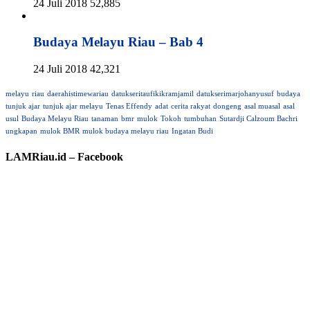
24 Juli 2018
52,885
Budaya Melayu Riau – Bab 4
24 Juli 2018
42,321
melayu
riau
daerahistimewariau
datukseritaufikikramjamil
datukserimarjohanyusuf
budaya
tunjuk ajar
tunjuk ajar melayu
Tenas Effendy
adat
cerita rakyat
dongeng
asal muasal
asal
usul
Budaya Melayu Riau
tanaman
bmr
mulok
Tokoh
tumbuhan
Sutardji Calzoum Bachri
ungkapan
mulok BMR
mulok budaya melayu riau
Ingatan Budi
LAMRiau.id – Facebook