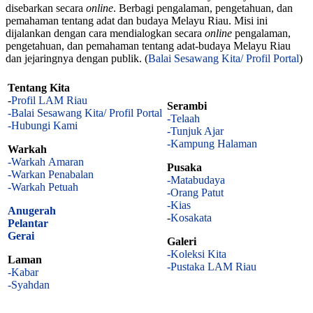
disebarkan secara
online
. Berbagi pengalaman, pengetahuan, dan
pemahaman tentang adat dan budaya Melayu Riau. Misi ini
dijalankan dengan cara mendialogkan secara
online
pengalaman,
pengetahuan, dan pemahaman tentang adat-budaya Melayu Riau
dan jejaringnya dengan publik. (
Balai Sesawang Kita/ Profil Portal
)
Tentang Kita
-
Profil LAM Riau
Serambi
-Balai Sesawang Kita/ Profil Portal
-Telaah
-Hubungi Kami
-Tunjuk Ajar
-Kampung Halaman
Warkah
-Warkah Amaran
Pusaka
-Warkan Penabalan
-Matabudaya
-Warkah Petuah
-Orang Patut
-Kias
Anugerah
-
Kosakata
Pelantar
Gerai
Galeri
-Koleksi Kita
Laman
-Pustaka LAM Riau
-Kabar
-Syahdan