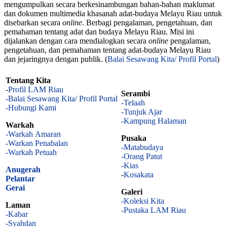
mengumpulkan secara berkesinambungan bahan-bahan maklumat
dan dokumen multimedia khasanah adat-budaya Melayu Riau untuk
disebarkan secara
online
. Berbagi pengalaman, pengetahuan, dan
pemahaman tentang adat dan budaya Melayu Riau. Misi ini
dijalankan dengan cara mendialogkan secara
online
pengalaman,
pengetahuan, dan pemahaman tentang adat-budaya Melayu Riau
dan jejaringnya dengan publik. (
Balai Sesawang Kita/ Profil Portal
)
Tentang Kita
-
Profil LAM Riau
Serambi
-Balai Sesawang Kita/ Profil Portal
-Telaah
-Hubungi Kami
-Tunjuk Ajar
-Kampung Halaman
Warkah
-Warkah Amaran
Pusaka
-Warkan Penabalan
-Matabudaya
-Warkah Petuah
-Orang Patut
-Kias
Anugerah
-
Kosakata
Pelantar
Gerai
Galeri
-Koleksi Kita
Laman
-Pustaka LAM Riau
-Kabar
-Syahdan