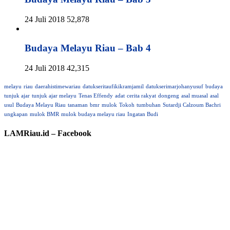
24 Juli 2018
52,878
Budaya Melayu Riau – Bab 4
24 Juli 2018
42,315
melayu
riau
daerahistimewariau
datukseritaufikikramjamil
datukserimarjohanyusuf
budaya
tunjuk ajar
tunjuk ajar melayu
Tenas Effendy
adat
cerita rakyat
dongeng
asal muasal
asal
usul
Budaya Melayu Riau
tanaman
bmr
mulok
Tokoh
tumbuhan
Sutardji Calzoum Bachri
ungkapan
mulok BMR
mulok budaya melayu riau
Ingatan Budi
LAMRiau.id – Facebook