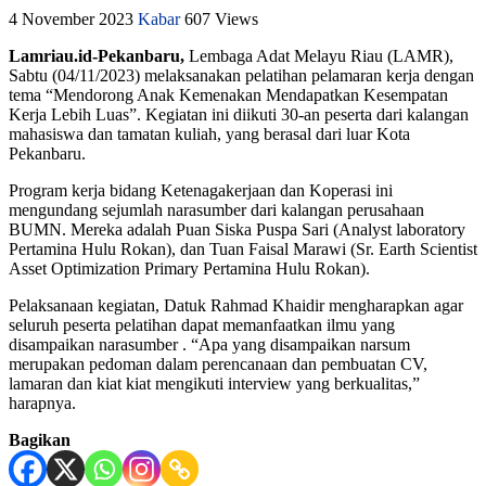
4 November 2023
Kabar
607 Views
Lamriau.id-Pekanbaru,
Lembaga Adat Melayu Riau (LAMR),
Sabtu (04/11/2023) melaksanakan pelatihan pelamaran kerja dengan
tema “Mendorong Anak Kemenakan Mendapatkan Kesempatan
Kerja Lebih Luas”. Kegiatan ini diikuti 30-an peserta dari kalangan
mahasiswa dan tamatan kuliah, yang berasal dari luar Kota
Pekanbaru.
Program kerja bidang Ketenagakerjaan dan Koperasi ini
mengundang sejumlah narasumber dari kalangan perusahaan
BUMN. Mereka adalah Puan Siska Puspa Sari (Analyst laboratory
Pertamina Hulu Rokan), dan Tuan Faisal Marawi (Sr. Earth Scientist
Asset Optimization Primary Pertamina Hulu Rokan).
Pelaksanaan kegiatan, Datuk Rahmad Khaidir mengharapkan agar
seluruh peserta pelatihan dapat memanfaatkan ilmu yang
disampaikan narasumber . “Apa yang disampaikan narsum
merupakan pedoman dalam perencanaan dan pembuatan CV,
lamaran dan kiat kiat mengikuti interview yang berkualitas,”
harapnya.
Bagikan