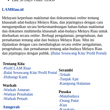
LAMRiau.id
Melayani keperluan maklumat dan dokumentasi
online
tentang
khasanah adat-budaya Melayu Riau, dan jejaringnya dengan cara
mengumpulkan secara berkesinambungan bahan-bahan maklumat
dan dokumen multimedia khasanah adat-budaya Melayu Riau untuk
disebarkan secara
online
. Berbagi pengalaman, pengetahuan, dan
pemahaman tentang adat dan budaya Melayu Riau. Misi ini
dijalankan dengan cara mendialogkan secara
online
pengalaman,
pengetahuan, dan pemahaman tentang adat-budaya Melayu Riau
dan jejaringnya dengan publik. (
Balai Sesawang Kita/ Profil Portal
)
Tentang Kita
-
Profil LAM Riau
Serambi
-Balai Sesawang Kita/ Profil Portal
-Telaah
-Hubungi Kami
-Tunjuk Ajar
-Kampung Halaman
Warkah
-Warkah Amaran
Pusaka
-Warkan Penabalan
-Matabudaya
-Warkah Petuah
-Orang Patut
-Kias
Anugerah
-
Kosakata