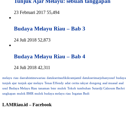
Tunjuk Ajar Melayu: sebuah tanggapan
23 Februari 2017
55,494
Budaya Melayu Riau – Bab 3
24 Juli 2018
52,873
Budaya Melayu Riau – Bab 4
24 Juli 2018
42,311
melayu
riau
daerahistimewariau
datukseritaufikikramjamil
datukserimarjohanyusuf
budaya
tunjuk ajar
tunjuk ajar melayu
Tenas Effendy
adat
cerita rakyat
dongeng
asal muasal
asal
usul
Budaya Melayu Riau
tanaman
bmr
mulok
Tokoh
tumbuhan
Sutardji Calzoum Bachri
ungkapan
mulok BMR
mulok budaya melayu riau
Ingatan Budi
LAMRiau.id – Facebook