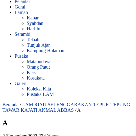
Pelantar
Gerai
Laman
Kabar
Syahdan
Hari Ini
Serambi
Telaah
Tunjuk Ajar
Kampung Halaman
Pusaka
Matabudaya
Orang Patut
Kias
Kosakata
Galeri
Koleksi Kita
Pustaka LAM
Beranda
/
LAM RIAU SELENGGARAKAN TEPUK TEPUNG
TAWAR KAJATI AKMAL ABBAS
/
A
A
2 November 2023
374 Views