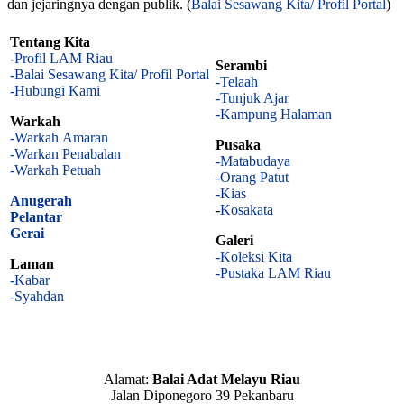
dan jejaringnya dengan publik. (
Balai Sesawang Kita/ Profil Portal
)
Tentang Kita
-
Profil LAM Riau
Serambi
-Balai Sesawang Kita/ Profil Portal
-Telaah
-Hubungi Kami
-Tunjuk Ajar
-Kampung Halaman
Warkah
-Warkah Amaran
Pusaka
-Warkan Penabalan
-Matabudaya
-Warkah Petuah
-Orang Patut
-Kias
Anugerah
-
Kosakata
Pelantar
Gerai
Galeri
-Koleksi Kita
Laman
-Pustaka LAM Riau
-Kabar
-Syahdan
Alamat:
Balai Adat Melayu Riau
Jalan Diponegoro 39 Pekanbaru