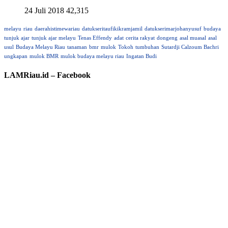
24 Juli 2018
42,315
melayu
riau
daerahistimewariau
datukseritaufikikramjamil
datukserimarjohanyusuf
budaya
tunjuk ajar
tunjuk ajar melayu
Tenas Effendy
adat
cerita rakyat
dongeng
asal muasal
asal
usul
Budaya Melayu Riau
tanaman
bmr
mulok
Tokoh
tumbuhan
Sutardji Calzoum Bachri
ungkapan
mulok BMR
mulok budaya melayu riau
Ingatan Budi
LAMRiau.id – Facebook