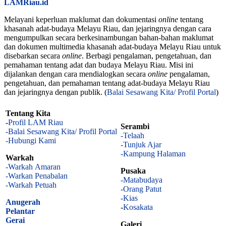
LAMRiau.id
Melayani keperluan maklumat dan dokumentasi
online
tentang
khasanah adat-budaya Melayu Riau, dan jejaringnya dengan cara
mengumpulkan secara berkesinambungan bahan-bahan maklumat
dan dokumen multimedia khasanah adat-budaya Melayu Riau untuk
disebarkan secara
online
. Berbagi pengalaman, pengetahuan, dan
pemahaman tentang adat dan budaya Melayu Riau. Misi ini
dijalankan dengan cara mendialogkan secara
online
pengalaman,
pengetahuan, dan pemahaman tentang adat-budaya Melayu Riau
dan jejaringnya dengan publik. (
Balai Sesawang Kita/ Profil Portal
)
Tentang Kita
-
Profil LAM Riau
Serambi
-Balai Sesawang Kita/ Profil Portal
-Telaah
-Hubungi Kami
-Tunjuk Ajar
-Kampung Halaman
Warkah
-Warkah Amaran
Pusaka
-Warkan Penabalan
-Matabudaya
-Warkah Petuah
-Orang Patut
-Kias
Anugerah
-
Kosakata
Pelantar
Gerai
Galeri