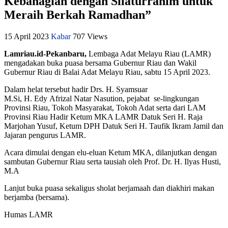
Kebahagian dengan Silaturrahim untuk
Meraih Berkah Ramadhan”
15 April 2023
Kabar
707 Views
Lamriau.id-Pekanbaru,
Lembaga Adat Melayu Riau (LAMR)
mengadakan buka puasa bersama Gubernur Riau dan Wakil
Gubernur Riau di Balai Adat Melayu Riau, sabtu 15 April 2023.
Dalam helat tersebut hadir Drs. H. Syamsuar
M.Si, H. Edy Afrizal Natar Nasution, pejabat se-lingkungan
Provinsi Riau, Tokoh Masyarakat, Tokoh Adat serta dari LAM
Provinsi Riau Hadir Ketum MKA LAMR Datuk Seri H. Raja
Marjohan Yusuf, Ketum DPH Datuk Seri H. Taufik Ikram Jamil dan
Jajaran pengurus LAMR.
Acara dimulai dengan elu-eluan Ketum MKA, dilanjutkan dengan
sambutan Gubernur Riau serta tausiah oleh Prof. Dr. H. Ilyas Husti,
M.A
Lanjut buka puasa sekaligus sholat berjamaah dan diakhiri makan
berjamba (bersama).
Humas LAMR