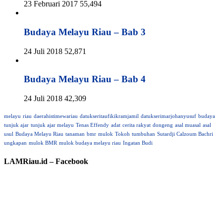
23 Februari 2017
55,494
Budaya Melayu Riau – Bab 3
24 Juli 2018
52,871
Budaya Melayu Riau – Bab 4
24 Juli 2018
42,309
melayu
riau
daerahistimewariau
datukseritaufikikramjamil
datukserimarjohanyusuf
budaya
tunjuk ajar
tunjuk ajar melayu
Tenas Effendy
adat
cerita rakyat
dongeng
asal muasal
asal
usul
Budaya Melayu Riau
tanaman
bmr
mulok
Tokoh
tumbuhan
Sutardji Calzoum Bachri
ungkapan
mulok BMR
mulok budaya melayu riau
Ingatan Budi
LAMRiau.id – Facebook