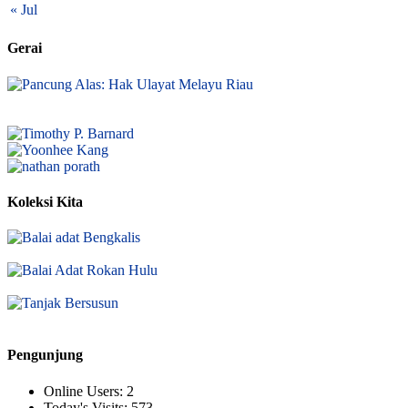
« Jul
Gerai
Koleksi Kita
Pengunjung
Online Users:
2
Today's Visits:
573