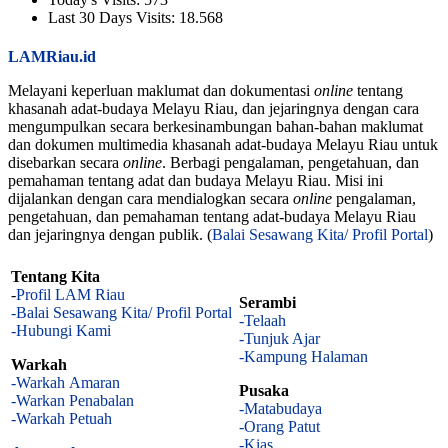
Last 30 Days Visits:
18.568
LAMRiau.id
Melayani keperluan maklumat dan dokumentasi
online
tentang
khasanah adat-budaya Melayu Riau, dan jejaringnya dengan cara
mengumpulkan secara berkesinambungan bahan-bahan maklumat
dan dokumen multimedia khasanah adat-budaya Melayu Riau untuk
disebarkan secara
online
. Berbagi pengalaman, pengetahuan, dan
pemahaman tentang adat dan budaya Melayu Riau. Misi ini
dijalankan dengan cara mendialogkan secara
online
pengalaman,
pengetahuan, dan pemahaman tentang adat-budaya Melayu Riau
dan jejaringnya dengan publik. (
Balai Sesawang Kita/ Profil Portal
)
Tentang Kita
-
Profil LAM Riau
Serambi
-Balai Sesawang Kita/ Profil Portal
-Telaah
-Hubungi Kami
-Tunjuk Ajar
-Kampung Halaman
Warkah
-Warkah Amaran
Pusaka
-Warkan Penabalan
-Matabudaya
-Warkah Petuah
-Orang Patut
-Kias