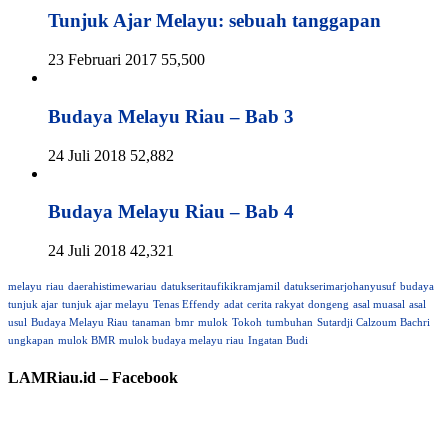
Tunjuk Ajar Melayu: sebuah tanggapan
23 Februari 2017
55,500
Budaya Melayu Riau – Bab 3
24 Juli 2018
52,882
Budaya Melayu Riau – Bab 4
24 Juli 2018
42,321
melayu
riau
daerahistimewariau
datukseritaufikikramjamil
datukserimarjohanyusuf
budaya
tunjuk ajar
tunjuk ajar melayu
Tenas Effendy
adat
cerita rakyat
dongeng
asal muasal
asal
usul
Budaya Melayu Riau
tanaman
bmr
mulok
Tokoh
tumbuhan
Sutardji Calzoum Bachri
ungkapan
mulok BMR
mulok budaya melayu riau
Ingatan Budi
LAMRiau.id – Facebook