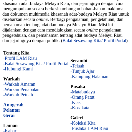
khasanah adat-budaya Melayu Riau, dan jejaringnya dengan cara
mengumpulkan secara berkesinambungan bahan-bahan maklumat
dan dokumen multimedia khasanah adat-budaya Melayu Riau untuk
disebarkan secara
online
. Berbagi pengalaman, pengetahuan, dan
pemahaman tentang adat dan budaya Melayu Riau. Misi ini
dijalankan dengan cara mendialogkan secara
online
pengalaman,
pengetahuan, dan pemahaman tentang adat-budaya Melayu Riau
dan jejaringnya dengan publik. (
Balai Sesawang Kita/ Profil Portal
)
Tentang Kita
-
Profil LAM Riau
Serambi
-Balai Sesawang Kita/ Profil Portal
-Telaah
-Hubungi Kami
-Tunjuk Ajar
-Kampung Halaman
Warkah
-Warkah Amaran
Pusaka
-Warkan Penabalan
-Matabudaya
-Warkah Petuah
-Orang Patut
-Kias
Anugerah
-
Kosakata
Pelantar
Gerai
Galeri
-Koleksi Kita
Laman
-Pustaka LAM Riau
-Kabar