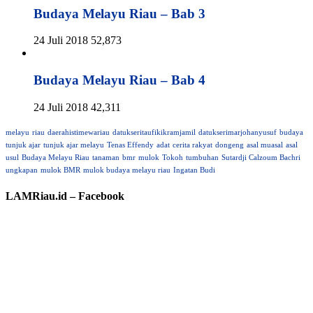
Budaya Melayu Riau – Bab 3
24 Juli 2018
52,873
Budaya Melayu Riau – Bab 4
24 Juli 2018
42,311
melayu
riau
daerahistimewariau
datukseritaufikikramjamil
datukserimarjohanyusuf
budaya
tunjuk ajar
tunjuk ajar melayu
Tenas Effendy
adat
cerita rakyat
dongeng
asal muasal
asal
usul
Budaya Melayu Riau
tanaman
bmr
mulok
Tokoh
tumbuhan
Sutardji Calzoum Bachri
ungkapan
mulok BMR
mulok budaya melayu riau
Ingatan Budi
LAMRiau.id – Facebook