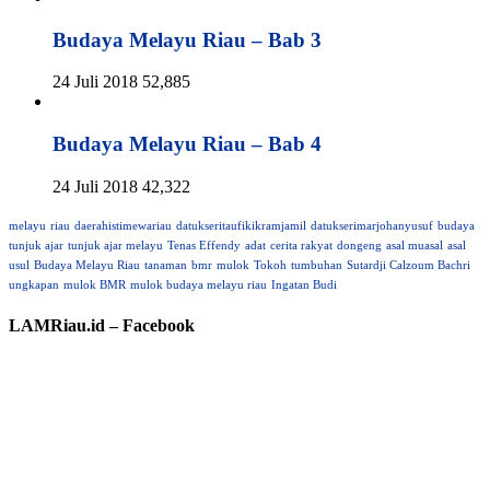
Budaya Melayu Riau – Bab 3
24 Juli 2018
52,885
Budaya Melayu Riau – Bab 4
24 Juli 2018
42,322
melayu
riau
daerahistimewariau
datukseritaufikikramjamil
datukserimarjohanyusuf
budaya
tunjuk ajar
tunjuk ajar melayu
Tenas Effendy
adat
cerita rakyat
dongeng
asal muasal
asal
usul
Budaya Melayu Riau
tanaman
bmr
mulok
Tokoh
tumbuhan
Sutardji Calzoum Bachri
ungkapan
mulok BMR
mulok budaya melayu riau
Ingatan Budi
LAMRiau.id – Facebook