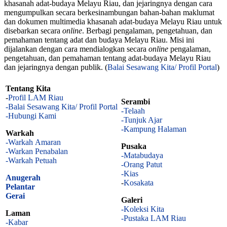
khasanah adat-budaya Melayu Riau, dan jejaringnya dengan cara
mengumpulkan secara berkesinambungan bahan-bahan maklumat
dan dokumen multimedia khasanah adat-budaya Melayu Riau untuk
disebarkan secara
online
. Berbagi pengalaman, pengetahuan, dan
pemahaman tentang adat dan budaya Melayu Riau. Misi ini
dijalankan dengan cara mendialogkan secara
online
pengalaman,
pengetahuan, dan pemahaman tentang adat-budaya Melayu Riau
dan jejaringnya dengan publik. (
Balai Sesawang Kita/ Profil Portal
)
Tentang Kita
-
Profil LAM Riau
Serambi
-Balai Sesawang Kita/ Profil Portal
-Telaah
-Hubungi Kami
-Tunjuk Ajar
-Kampung Halaman
Warkah
-Warkah Amaran
Pusaka
-Warkan Penabalan
-Matabudaya
-Warkah Petuah
-Orang Patut
-Kias
Anugerah
-
Kosakata
Pelantar
Gerai
Galeri
-Koleksi Kita
Laman
-Pustaka LAM Riau
-Kabar