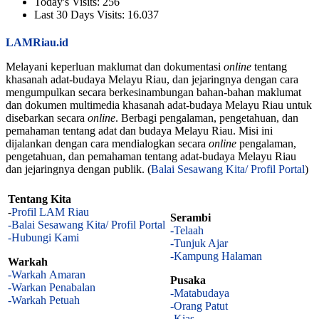
Today's Visits:
256
Last 30 Days Visits:
16.037
LAMRiau.id
Melayani keperluan maklumat dan dokumentasi
online
tentang
khasanah adat-budaya Melayu Riau, dan jejaringnya dengan cara
mengumpulkan secara berkesinambungan bahan-bahan maklumat
dan dokumen multimedia khasanah adat-budaya Melayu Riau untuk
disebarkan secara
online
. Berbagi pengalaman, pengetahuan, dan
pemahaman tentang adat dan budaya Melayu Riau. Misi ini
dijalankan dengan cara mendialogkan secara
online
pengalaman,
pengetahuan, dan pemahaman tentang adat-budaya Melayu Riau
dan jejaringnya dengan publik. (
Balai Sesawang Kita/ Profil Portal
)
Tentang Kita
-
Profil LAM Riau
Serambi
-Balai Sesawang Kita/ Profil Portal
-Telaah
-Hubungi Kami
-Tunjuk Ajar
-Kampung Halaman
Warkah
-Warkah Amaran
Pusaka
-Warkan Penabalan
-Matabudaya
-Warkah Petuah
-Orang Patut
-Kias