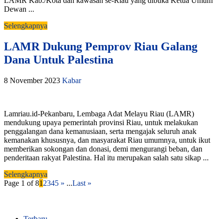
LAMR Kab./Kota dan kawasan se-Riau yang dibuka Ketua Umum
Dewan ...
Selengkapnya
LAMR Dukung Pemprov Riau Galang
Dana Untuk Palestina
8 November 2023
Kabar
Lamriau.id-Pekanbaru, Lembaga Adat Melayu Riau (LAMR)
mendukung upaya pemerintah provinsi Riau, untuk melakukan
penggalangan dana kemanusiaan, serta mengajak seluruh anak
kemanakan khususnya, dan masyarakat Riau umumnya, untuk ikut
memberikan sokongan dan donasi, demi mengurangi beban, dan
penderitaan rakyat Palestina. Hal itu merupakan salah satu sikap ...
Selengkapnya
Page 1 of 8
1
2
3
4
5
»
...
Last »
Terbaru