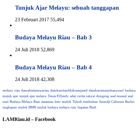
Tunjuk Ajar Melayu: sebuah tanggapan
23 Februari 2017
55,494
Budaya Melayu Riau – Bab 3
24 Juli 2018
52,869
Budaya Melayu Riau – Bab 4
24 Juli 2018
42,308
melayu
riau
daerahistimewariau
datukseritaufikikramjamil
datukserimarjohanyusuf
budaya
tunjuk ajar
tunjuk ajar melayu
Tenas Effendy
adat
cerita rakyat
dongeng
asal muasal
asal
usul
Budaya Melayu Riau
tanaman
bmr
mulok
Tokoh
tumbuhan
Sutardji Calzoum Bachri
ungkapan
mulok BMR
mulok budaya melayu riau
Ingatan Budi
LAMRiau.id – Facebook