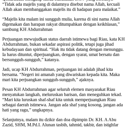
“Tidak ada majelis yang di dalamnya disebut nama Allah, kecuali
Allah akan membanggakan majelis itu di hadapan para malaikat.”
“Majelis kita malam ini sungguh mulia, karena di sini nama Allah
digemakan dan harapan rakyat ditumpahkan dengan keikhlasan,”
sambung KH Abdurrahman
Perjuangan mewujudkan status daerah istimewa bagi Riau, kata KH
Abdurrahman, bukan sekadar aspirasi politik, tetapi juga jihad
kebudayaan dan spiritual. “Hak itu tidak datang dengan menunggu.
Ia harus dituntut, diperjuangkan, dengan syarat, umat bersatu dan
bersungguh-sungguh,” katanya.
Jadi, ucap KH Abdurrahman, perjuangan ini adalah jihad kita
bersama. “Negeri ini amanah yang diwariskan kepada kita. Maka
mari kita perjuangkan sungguh-sungguh,” ajaknya.
Pesan KH Abdurrahman agar seluruh elemen masyarakat Riau
menyatukan langkah, meluruskan barisan, dan meneguhkan tekad.
“Mari kita luruskan shaf-shaf kita untuk memperjuangkan Riau
sebagai daerah istimewa. Jangan ada shaf yang kosong, jangan ada
hati yang ragu,” ungkapnya.
Selanjutnya, malam itu dzikir dan doa dipimpin Dr. KH. A Abu
Zazid, SHM, M.Pd.I. Alunan tasbih, tahmid, takbir, dan istighfar