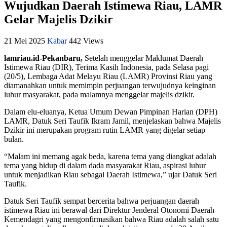
Wujudkan Daerah Istimewa Riau, LAMR
Gelar Majelis Dzikir
21 Mei 2025
Kabar
442 Views
lamriau.id-Pekanbaru,
Setelah menggelar Maklumat Daerah
Istimewa Riau (DIR), Terima Kasih Indonesia, pada Selasa pagi
(20/5), Lembaga Adat Melayu Riau (LAMR) Provinsi Riau yang
diamanahkan untuk memimpin perjuangan terwujudnya keinginan
luhur masyarakat, pada malamnya menggelar majelis dzikir.
Dalam elu-eluanya, Ketua Umum Dewan Pimpinan Harian (DPH)
LAMR, Datuk Seri Taufik Ikram Jamil, menjelaskan bahwa Majelis
Dzikir ini merupakan program rutin LAMR yang digelar setiap
bulan.
“Malam ini memang agak beda, karena tema yang diangkat adalah
tema yang hidup di dalam dada masyarakat Riau, aspirasi luhur
untuk menjadikan Riau sebagai Daerah Istimewa,” ujar Datuk Seri
Taufik.
Datuk Seri Taufik sempat bercerita bahwa perjuangan daerah
istimewa Riau ini berawal dari Direktur Jenderal Otonomi Daerah
Kemendagri yang mengonfirmasikan bahwa Riau adalah salah satu