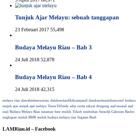
Tunjuk Ajar Melayu: sebuah tanggapan
23 Februari 2017
55,498
Budaya Melayu Riau – Bab 3
24 Juli 2018
52,878
Budaya Melayu Riau – Bab 4
24 Juli 2018
42,315
melayu
riau
daerahistimewariau
datukseritaufikikramjamil
datukserimarjohanyusuf
budaya
tunjuk ajar
tunjuk ajar melayu
Tenas Effendy
adat
cerita rakyat
dongeng
asal muasal
asal
usul
Budaya Melayu Riau
tanaman
bmr
mulok
Tokoh
tumbuhan
Sutardji Calzoum Bachri
ungkapan
mulok BMR
mulok budaya melayu riau
Ingatan Budi
LAMRiau.id – Facebook