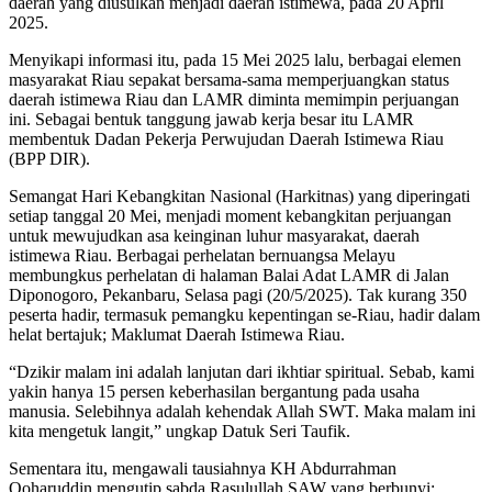
daerah yang diusulkan menjadi daerah istimewa, pada 20 April
2025.
Menyikapi informasi itu, pada 15 Mei 2025 lalu, berbagai elemen
masyarakat Riau sepakat bersama-sama memperjuangkan status
daerah istimewa Riau dan LAMR diminta memimpin perjuangan
ini. Sebagai bentuk tanggung jawab kerja besar itu LAMR
membentuk Dadan Pekerja Perwujudan Daerah Istimewa Riau
(BPP DIR).
Semangat Hari Kebangkitan Nasional (Harkitnas) yang diperingati
setiap tanggal 20 Mei, menjadi moment kebangkitan perjuangan
untuk mewujudkan asa keinginan luhur masyarakat, daerah
istimewa Riau. Berbagai perhelatan bernuangsa Melayu
membungkus perhelatan di halaman Balai Adat LAMR di Jalan
Diponogoro, Pekanbaru, Selasa pagi (20/5/2025). Tak kurang 350
peserta hadir, termasuk pemangku kepentingan se-Riau, hadir dalam
helat bertajuk; Maklumat Daerah Istimewa Riau.
“Dzikir malam ini adalah lanjutan dari ikhtiar spiritual. Sebab, kami
yakin hanya 15 persen keberhasilan bergantung pada usaha
manusia. Selebihnya adalah kehendak Allah SWT. Maka malam ini
kita mengetuk langit,” ungkap Datuk Seri Taufik.
Sementara itu, mengawali tausiahnya KH Abdurrahman
Qoharuddin mengutip sabda Rasulullah SAW yang berbunyi: