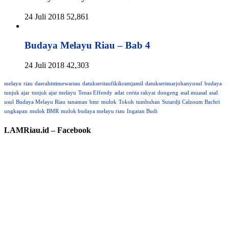
24 Juli 2018
52,861
Budaya Melayu Riau – Bab 4
24 Juli 2018
42,303
melayu
riau
daerahistimewariau
datukseritaufikikramjamil
datukserimarjohanyusuf
budaya
tunjuk ajar
tunjuk ajar melayu
Tenas Effendy
adat
cerita rakyat
dongeng
asal muasal
asal
usul
Budaya Melayu Riau
tanaman
bmr
mulok
Tokoh
tumbuhan
Sutardji Calzoum Bachri
ungkapan
mulok BMR
mulok budaya melayu riau
Ingatan Budi
LAMRiau.id – Facebook