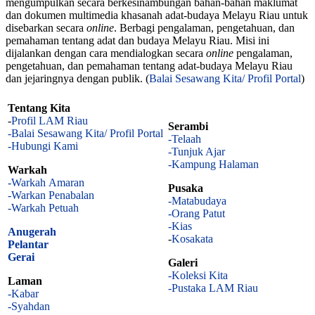
mengumpulkan secara berkesinambungan bahan-bahan maklumat
dan dokumen multimedia khasanah adat-budaya Melayu Riau untuk
disebarkan secara
online
. Berbagi pengalaman, pengetahuan, dan
pemahaman tentang adat dan budaya Melayu Riau. Misi ini
dijalankan dengan cara mendialogkan secara
online
pengalaman,
pengetahuan, dan pemahaman tentang adat-budaya Melayu Riau
dan jejaringnya dengan publik. (
Balai Sesawang Kita/ Profil Portal
)
Tentang Kita
-
Profil LAM Riau
Serambi
-Balai Sesawang Kita/ Profil Portal
-Telaah
-Hubungi Kami
-Tunjuk Ajar
-Kampung Halaman
Warkah
-Warkah Amaran
Pusaka
-Warkan Penabalan
-Matabudaya
-Warkah Petuah
-Orang Patut
-Kias
Anugerah
-
Kosakata
Pelantar
Gerai
Galeri
-Koleksi Kita
Laman
-Pustaka LAM Riau
-Kabar
-Syahdan