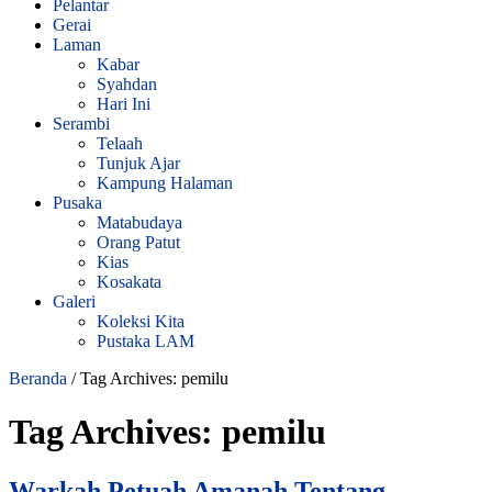
Pelantar
Gerai
Laman
Kabar
Syahdan
Hari Ini
Serambi
Telaah
Tunjuk Ajar
Kampung Halaman
Pusaka
Matabudaya
Orang Patut
Kias
Kosakata
Galeri
Koleksi Kita
Pustaka LAM
Beranda
/
Tag Archives: pemilu
Tag Archives:
pemilu
Warkah Petuah Amanah Tentang