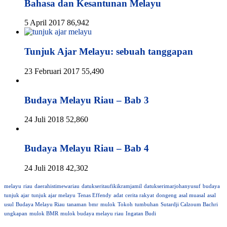
Bahasa dan Kesantunan Melayu
5 April 2017
86,942
Tunjuk Ajar Melayu: sebuah tanggapan
23 Februari 2017
55,490
Budaya Melayu Riau – Bab 3
24 Juli 2018
52,860
Budaya Melayu Riau – Bab 4
24 Juli 2018
42,302
melayu
riau
daerahistimewariau
datukseritaufikikramjamil
datukserimarjohanyusuf
budaya
tunjuk ajar
tunjuk ajar melayu
Tenas Effendy
adat
cerita rakyat
dongeng
asal muasal
asal
usul
Budaya Melayu Riau
tanaman
bmr
mulok
Tokoh
tumbuhan
Sutardji Calzoum Bachri
ungkapan
mulok BMR
mulok budaya melayu riau
Ingatan Budi