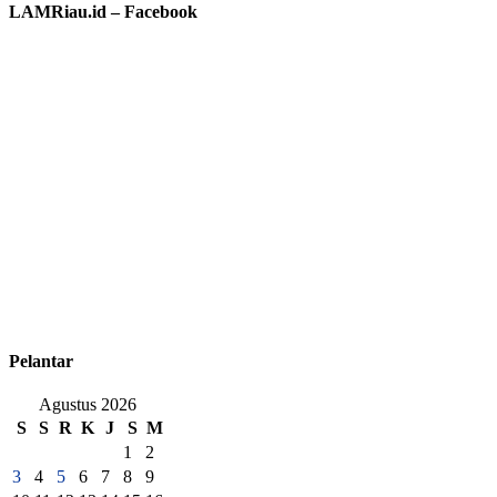
LAMRiau.id – Facebook
Pelantar
Agustus 2026
S
S
R
K
J
S
M
1
2
3
4
5
6
7
8
9