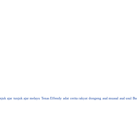
njuk ajar
tunjuk ajar melayu
Tenas Effendy
adat
cerita rakyat
dongeng
asal muasal
asal usul
Bu