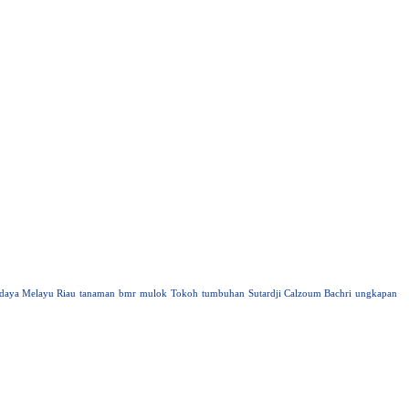
daya Melayu Riau
tanaman
bmr
mulok
Tokoh
tumbuhan
Sutardji Calzoum Bachri
ungkapan