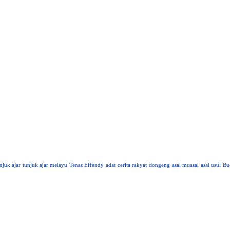
njuk ajar
tunjuk ajar melayu
Tenas Effendy
adat
cerita rakyat
dongeng
asal muasal
asal usul
Bu