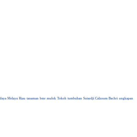
daya Melayu Riau
tanaman
bmr
mulok
Tokoh
tumbuhan
Sutardji Calzoum Bachri
ungkapan