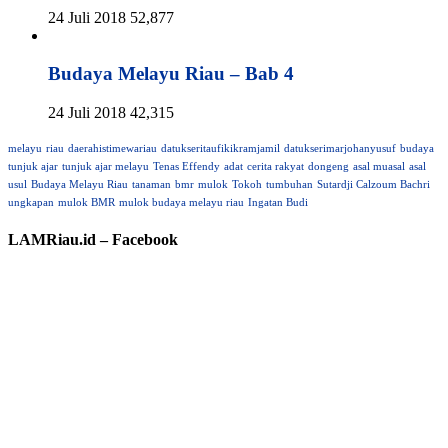
24 Juli 2018
52,877
Budaya Melayu Riau – Bab 4
24 Juli 2018
42,315
melayu
riau
daerahistimewariau
datukseritaufikikramjamil
datukserimarjohanyusuf
budaya
tunjuk ajar
tunjuk ajar melayu
Tenas Effendy
adat
cerita rakyat
dongeng
asal muasal
asal
usul
Budaya Melayu Riau
tanaman
bmr
mulok
Tokoh
tumbuhan
Sutardji Calzoum Bachri
ungkapan
mulok BMR
mulok budaya melayu riau
Ingatan Budi
LAMRiau.id – Facebook