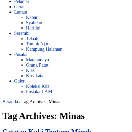
Pelantar
Gerai
Laman
Kabar
Syahdan
Hari Ini
Serambi
Telaah
Tunjuk Ajar
Kampung Halaman
Pusaka
Matabudaya
Orang Patut
Kias
Kosakata
Galeri
Koleksi Kita
Pustaka LAM
Beranda
/
Tag Archives: Minas
Tag Archives:
Minas
Catatan Kaki Tentang Mineh