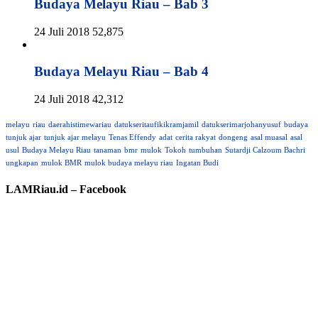
Budaya Melayu Riau – Bab 3
24 Juli 2018
52,875
Budaya Melayu Riau – Bab 4
24 Juli 2018
42,312
melayu
riau
daerahistimewariau
datukseritaufikikramjamil
datukserimarjohanyusuf
budaya
tunjuk ajar
tunjuk ajar melayu
Tenas Effendy
adat
cerita rakyat
dongeng
asal muasal
asal
usul
Budaya Melayu Riau
tanaman
bmr
mulok
Tokoh
tumbuhan
Sutardji Calzoum Bachri
ungkapan
mulok BMR
mulok budaya melayu riau
Ingatan Budi
LAMRiau.id – Facebook