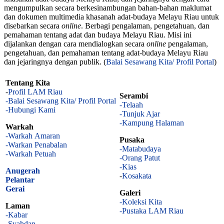
mengumpulkan secara berkesinambungan bahan-bahan maklumat
dan dokumen multimedia khasanah adat-budaya Melayu Riau untuk
disebarkan secara
online
. Berbagi pengalaman, pengetahuan, dan
pemahaman tentang adat dan budaya Melayu Riau. Misi ini
dijalankan dengan cara mendialogkan secara
online
pengalaman,
pengetahuan, dan pemahaman tentang adat-budaya Melayu Riau
dan jejaringnya dengan publik. (
Balai Sesawang Kita/ Profil Portal
)
Tentang Kita
-
Profil LAM Riau
Serambi
-Balai Sesawang Kita/ Profil Portal
-Telaah
-Hubungi Kami
-Tunjuk Ajar
-Kampung Halaman
Warkah
-Warkah Amaran
Pusaka
-Warkan Penabalan
-Matabudaya
-Warkah Petuah
-Orang Patut
-Kias
Anugerah
-
Kosakata
Pelantar
Gerai
Galeri
-Koleksi Kita
Laman
-Pustaka LAM Riau
-Kabar
-Syahdan