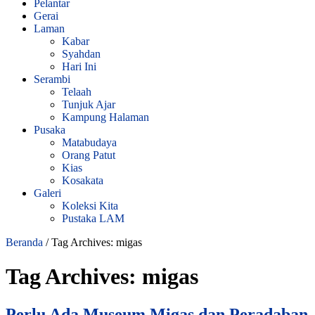
Pelantar
Gerai
Laman
Kabar
Syahdan
Hari Ini
Serambi
Telaah
Tunjuk Ajar
Kampung Halaman
Pusaka
Matabudaya
Orang Patut
Kias
Kosakata
Galeri
Koleksi Kita
Pustaka LAM
Beranda
/
Tag Archives: migas
Tag Archives:
migas
Perlu Ada Museum Migas dan Peradaban