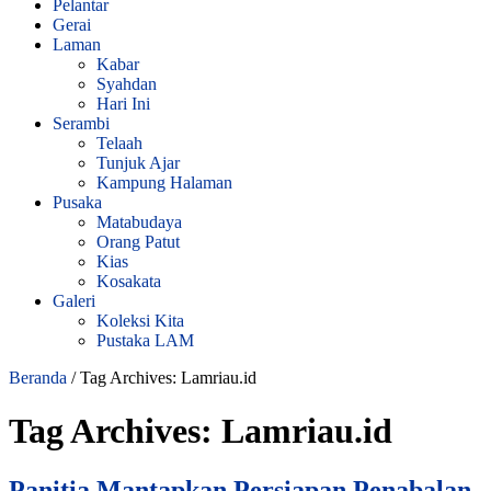
Pelantar
Gerai
Laman
Kabar
Syahdan
Hari Ini
Serambi
Telaah
Tunjuk Ajar
Kampung Halaman
Pusaka
Matabudaya
Orang Patut
Kias
Kosakata
Galeri
Koleksi Kita
Pustaka LAM
Beranda
/
Tag Archives: Lamriau.id
Tag Archives:
Lamriau.id
Panitia Mantapkan Persiapan Penabalan