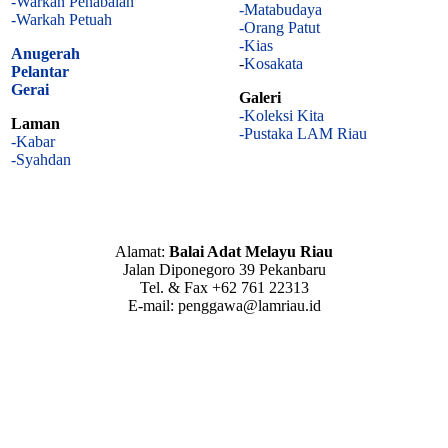
-Warkan Penabalan
-Matabudaya
-Warkah Petuah
-Orang Patut
-Kias
Anugerah
-
Kosakata
Pelantar
Gerai
Galeri
-Koleksi Kita
Laman
-Pustaka LAM Riau
-Kabar
-Syahdan
Alamat:
Balai Adat Melayu Riau
Jalan Diponegoro 39 Pekanbaru
Tel. & Fax +62 761 22313
E-mail: penggawa@lamriau.id