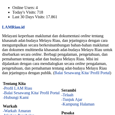
Online Users:
4
Today's Visits:
718
Last 30 Days Visits:
17.861
LAMRiau.id
Melayani keperluan maklumat dan dokumentasi
online
tentang
khasanah adat-budaya Melayu Riau, dan jejaringnya dengan cara
mengumpulkan secara berkesinambungan bahan-bahan maklumat
dan dokumen multimedia khasanah adat-budaya Melayu Riau untuk
disebarkan secara
online
. Berbagi pengalaman, pengetahuan, dan
pemahaman tentang adat dan budaya Melayu Riau. Misi ini
dijalankan dengan cara mendialogkan secara
online
pengalaman,
pengetahuan, dan pemahaman tentang adat-budaya Melayu Riau
dan jejaringnya dengan publik. (
Balai Sesawang Kita/ Profil Portal
)
Tentang Kita
-
Profil LAM Riau
Serambi
-Balai Sesawang Kita/ Profil Portal
-Telaah
-Hubungi Kami
-Tunjuk Ajar
-Kampung Halaman
Warkah
-Warkah Amaran
Pusaka