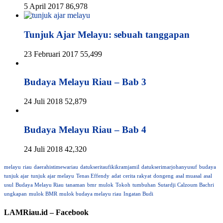
5 April 2017
86,978
Tunjuk Ajar Melayu: sebuah tanggapan
23 Februari 2017
55,499
Budaya Melayu Riau – Bab 3
24 Juli 2018
52,879
Budaya Melayu Riau – Bab 4
24 Juli 2018
42,320
melayu
riau
daerahistimewariau
datukseritaufikikramjamil
datukserimarjohanyusuf
budaya
tunjuk ajar
tunjuk ajar melayu
Tenas Effendy
adat
cerita rakyat
dongeng
asal muasal
asal
usul
Budaya Melayu Riau
tanaman
bmr
mulok
Tokoh
tumbuhan
Sutardji Calzoum Bachri
ungkapan
mulok BMR
mulok budaya melayu riau
Ingatan Budi
LAMRiau.id – Facebook