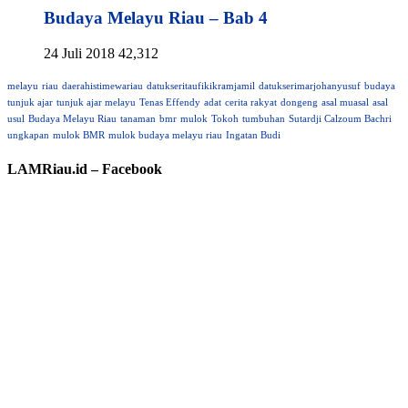
Budaya Melayu Riau – Bab 4
24 Juli 2018
42,312
melayu
riau
daerahistimewariau
datukseritaufikikramjamil
datukserimarjohanyusuf
budaya
tunjuk ajar
tunjuk ajar melayu
Tenas Effendy
adat
cerita rakyat
dongeng
asal muasal
asal
usul
Budaya Melayu Riau
tanaman
bmr
mulok
Tokoh
tumbuhan
Sutardji Calzoum Bachri
ungkapan
mulok BMR
mulok budaya melayu riau
Ingatan Budi
LAMRiau.id – Facebook