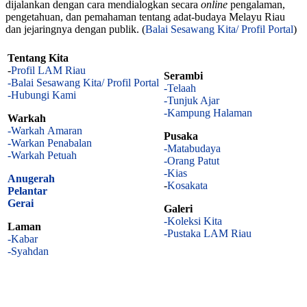
dijalankan dengan cara mendialogkan secara
online
pengalaman,
pengetahuan, dan pemahaman tentang adat-budaya Melayu Riau
dan jejaringnya dengan publik. (
Balai Sesawang Kita/ Profil Portal
)
Tentang Kita
-
Profil LAM Riau
Serambi
-Balai Sesawang Kita/ Profil Portal
-Telaah
-Hubungi Kami
-Tunjuk Ajar
-Kampung Halaman
Warkah
-Warkah Amaran
Pusaka
-Warkan Penabalan
-Matabudaya
-Warkah Petuah
-Orang Patut
-Kias
Anugerah
-
Kosakata
Pelantar
Gerai
Galeri
-Koleksi Kita
Laman
-Pustaka LAM Riau
-Kabar
-Syahdan