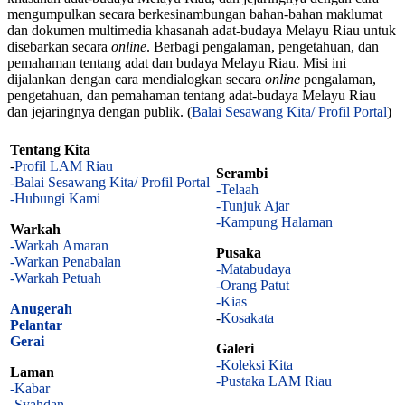
mengumpulkan secara berkesinambungan bahan-bahan maklumat
dan dokumen multimedia khasanah adat-budaya Melayu Riau untuk
disebarkan secara
online
. Berbagi pengalaman, pengetahuan, dan
pemahaman tentang adat dan budaya Melayu Riau. Misi ini
dijalankan dengan cara mendialogkan secara
online
pengalaman,
pengetahuan, dan pemahaman tentang adat-budaya Melayu Riau
dan jejaringnya dengan publik. (
Balai Sesawang Kita/ Profil Portal
)
Tentang Kita
-
Profil LAM Riau
Serambi
-Balai Sesawang Kita/ Profil Portal
-Telaah
-Hubungi Kami
-Tunjuk Ajar
-Kampung Halaman
Warkah
-Warkah Amaran
Pusaka
-Warkan Penabalan
-Matabudaya
-Warkah Petuah
-Orang Patut
-Kias
Anugerah
-
Kosakata
Pelantar
Gerai
Galeri
-Koleksi Kita
Laman
-Pustaka LAM Riau
-Kabar
-Syahdan