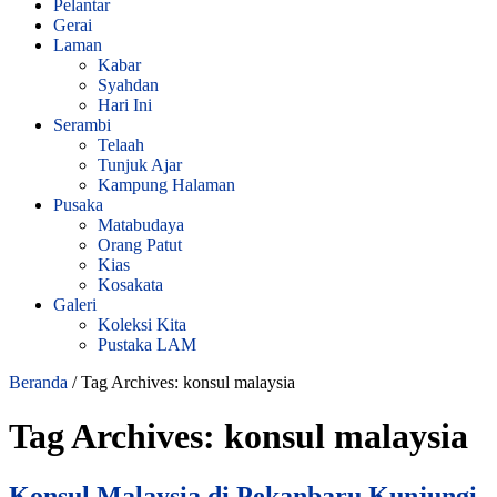
Pelantar
Gerai
Laman
Kabar
Syahdan
Hari Ini
Serambi
Telaah
Tunjuk Ajar
Kampung Halaman
Pusaka
Matabudaya
Orang Patut
Kias
Kosakata
Galeri
Koleksi Kita
Pustaka LAM
Beranda
/
Tag Archives: konsul malaysia
Tag Archives:
konsul malaysia
Konsul Malaysia di Pekanbaru Kunjungi