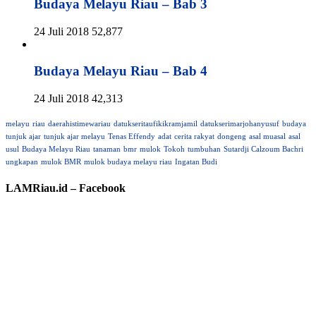
Budaya Melayu Riau – Bab 3
24 Juli 2018
52,877
Budaya Melayu Riau – Bab 4
24 Juli 2018
42,313
melayu
riau
daerahistimewariau
datukseritaufikikramjamil
datukserimarjohanyusuf
budaya
tunjuk ajar
tunjuk ajar melayu
Tenas Effendy
adat
cerita rakyat
dongeng
asal muasal
asal
usul
Budaya Melayu Riau
tanaman
bmr
mulok
Tokoh
tumbuhan
Sutardji Calzoum Bachri
ungkapan
mulok BMR
mulok budaya melayu riau
Ingatan Budi
LAMRiau.id – Facebook