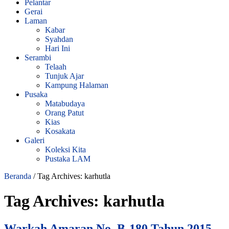
Pelantar
Gerai
Laman
Kabar
Syahdan
Hari Ini
Serambi
Telaah
Tunjuk Ajar
Kampung Halaman
Pusaka
Matabudaya
Orang Patut
Kias
Kosakata
Galeri
Koleksi Kita
Pustaka LAM
Beranda
/
Tag Archives: karhutla
Tag Archives:
karhutla
Warkah Amaran No. B-180 Tahun 2015