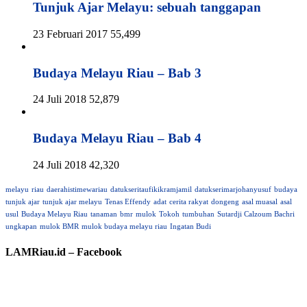
Tunjuk Ajar Melayu: sebuah tanggapan
23 Februari 2017
55,499
Budaya Melayu Riau – Bab 3
24 Juli 2018
52,879
Budaya Melayu Riau – Bab 4
24 Juli 2018
42,320
melayu
riau
daerahistimewariau
datukseritaufikikramjamil
datukserimarjohanyusuf
budaya
tunjuk ajar
tunjuk ajar melayu
Tenas Effendy
adat
cerita rakyat
dongeng
asal muasal
asal
usul
Budaya Melayu Riau
tanaman
bmr
mulok
Tokoh
tumbuhan
Sutardji Calzoum Bachri
ungkapan
mulok BMR
mulok budaya melayu riau
Ingatan Budi
LAMRiau.id – Facebook