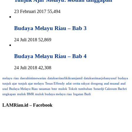
23 Februari 2017
55,494
Budaya Melayu Riau – Bab 3
24 Juli 2018
52,869
Budaya Melayu Riau – Bab 4
24 Juli 2018
42,308
melayu
riau
daerahistimewariau
datukseritaufikikramjamil
datukserimarjohanyusuf
budaya
tunjuk ajar
tunjuk ajar melayu
Tenas Effendy
adat
cerita rakyat
dongeng
asal muasal
asal
usul
Budaya Melayu Riau
tanaman
bmr
mulok
Tokoh
tumbuhan
Sutardji Calzoum Bachri
ungkapan
mulok BMR
mulok budaya melayu riau
Ingatan Budi
LAMRiau.id – Facebook