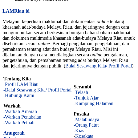
LAMRiau.id
Melayani keperluan maklumat dan dokumentasi
online
tentang
khasanah adat-budaya Melayu Riau, dan jejaringnya dengan cara
mengumpulkan secara berkesinambungan bahan-bahan maklumat
dan dokumen multimedia khasanah adat-budaya Melayu Riau untuk
disebarkan secara
online
. Berbagi pengalaman, pengetahuan, dan
pemahaman tentang adat dan budaya Melayu Riau. Misi ini
dijalankan dengan cara mendialogkan secara
online
pengalaman,
pengetahuan, dan pemahaman tentang adat-budaya Melayu Riau
dan jejaringnya dengan publik. (
Balai Sesawang Kita/ Profil Portal
)
Tentang Kita
-
Profil LAM Riau
Serambi
-Balai Sesawang Kita/ Profil Portal
-Telaah
-Hubungi Kami
-Tunjuk Ajar
-Kampung Halaman
Warkah
-Warkah Amaran
Pusaka
-Warkan Penabalan
-Matabudaya
-Warkah Petuah
-Orang Patut
-Kias
Anugerah
-
Kosakata