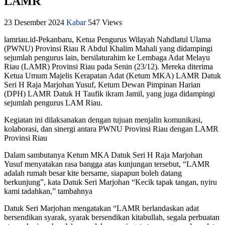
LAMR
23 Desember 2024
Kabar
547 Views
lamriau.id-Pekanbaru, Ketua Pengurus Wilayah Nahdlatul Ulama
(PWNU) Provinsi Riau R Abdul Khalim Mahali yang didampingi
sejumlah pengurus lain, bersilaturahim ke Lembaga Adat Melayu
Riau (LAMR) Provinsi Riau pada Senin (23/12). Mereka diterima
Ketua Umum Majelis Kerapatan Adat (Ketum MKA) LAMR Datuk
Seri H Raja Marjohan Yusuf, Ketum Dewan Pimpinan Harian
(DPH) LAMR Datuk H Taufik ikram Jamil, yang juga didampingi
sejumlah pengurus LAM Riau.
Kegiatan ini dilaksanakan dengan tujuan menjalin komunikasi,
kolaborasi, dan sinergi antara PWNU Provinsi Riau dengan LAMR
Provinsi Riau
Dalam sambutanya Ketum MKA Datuk Seri H Raja Marjohan
Yusuf menyatakan rasa bangga atas kunjungan tersebut, “LAMR
adalah rumah besar kite bersame, siapapun boleh datang
berkunjung”, kata Datuk Seri Marjohan “Kecik tapak tangan, nyiru
kami tadahkan,” tambahnya
Datuk Seri Marjohan mengatakan “LAMR berlandaskan adat
bersendikan syarak, syarak bersendikan kitabullah, segala perbuatan