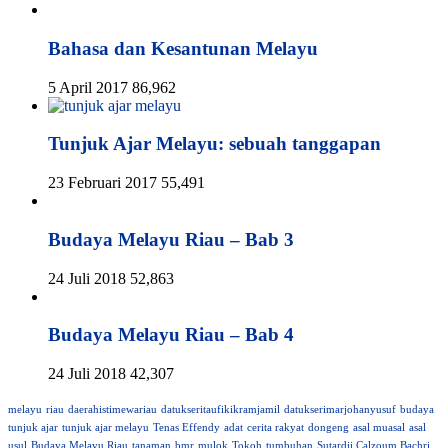
Bahasa dan Kesantunan Melayu
5 April 2017
86,962
Tunjuk Ajar Melayu: sebuah tanggapan
23 Februari 2017
55,491
Budaya Melayu Riau – Bab 3
24 Juli 2018
52,863
Budaya Melayu Riau – Bab 4
24 Juli 2018
42,307
melayu
riau
daerahistimewariau
datukseritaufikikramjamil
datukserimarjohanyusuf
budaya
tunjuk ajar
tunjuk ajar melayu
Tenas Effendy
adat
cerita rakyat
dongeng
asal muasal
asal
usul
Budaya Melayu Riau
tanaman
bmr
mulok
Tokoh
tumbuhan
Sutardji Calzoum Bachri