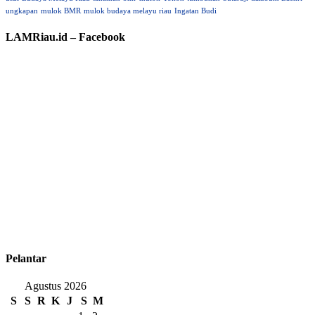
ungkapan
mulok BMR
mulok budaya melayu riau
Ingatan Budi
LAMRiau.id – Facebook
Pelantar
Agustus 2026
S
S
R
K
J
S
M