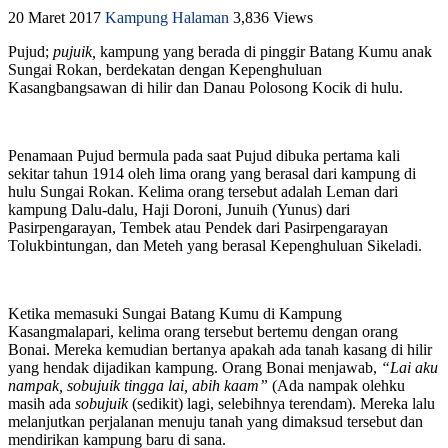
20 Maret 2017
Kampung Halaman
3,836 Views
Pujud;
pujuik,
kampung yang berada di pinggir Batang Kumu anak
Sungai Rokan, berdekatan dengan Kepenghuluan
Kasangbangsawan di hilir dan Danau Polosong Kocik di hulu.
Penamaan Pujud bermula pada saat Pujud dibuka pertama kali
sekitar tahun 1914 oleh lima orang yang berasal dari kampung di
hulu Sungai Rokan. Kelima orang tersebut adalah Leman dari
kampung Dalu-dalu, Haji Doroni, Junuih (Yunus) dari
Pasirpengarayan, Tembek atau Pendek dari Pasirpengarayan
Tolukbintungan, dan Meteh yang berasal Kepenghuluan Sikeladi.
Ketika memasuki Sungai Batang Kumu di Kampung
Kasangmalapari, kelima orang tersebut bertemu dengan orang
Bonai. Mereka kemudian bertanya apakah ada tanah kasang di hilir
yang hendak dijadikan kampung. Orang Bonai menjawab,
“Lai aku
nampak, sobujuik tingga lai, abih kaam”
(Ada nampak olehku
masih ada
sobujuik
(sedikit) lagi, selebihnya terendam). Mereka lalu
melanjutkan perjalanan menuju tanah yang dimaksud tersebut dan
mendirikan kampung baru di sana.