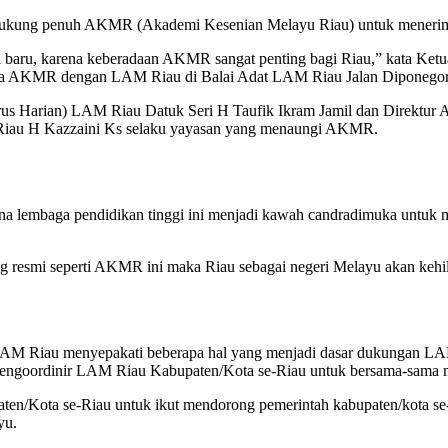
ung penuh AKMR (Akademi Kesenian Melayu Riau) untuk menerima 
aru, karena keberadaan AKMR sangat penting bagi Riau,” kata Ket
a AKMR dengan LAM Riau di Balai Adat LAM Riau Jalan Diponegoro,
us Harian) LAM Riau Datuk Seri H Taufik Ikram Jamil dan Direkt
 Riau H Kazzaini Ks selaku yayasan yang menaungi AKMR.
a lembaga pendidikan tinggi ini menjadi kawah candradimuka untuk m
ng resmi seperti AKMR ini maka Riau sebagai negeri Melayu akan kehila
 Riau menyepakati beberapa hal yang menjadi dasar dukungan LAM
n mengoordinir LAM Riau Kabupaten/Kota se-Riau untuk bersama-sa
n/Kota se-Riau untuk ikut mendorong pemerintah kabupaten/kota se
yu.