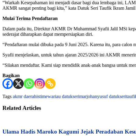
“Warkah Kesepahaman ini menjadi dasar bagi dua lembaga ini, L
AKMR sangat penting bagi kita,” kata Datuk Seri Taufik Ikram Jamil
Mulai Terima Pendaftaran
Dalam pada itu, Direktur AKMR Dr Muhammad Syafii Jalil MSi kepa
sederajat diharapkan dapat mempersiapkan diri.
“Pendaftaran mulai dibuka pada 9 Juni 2025. Karena itu, para calon m
Syafii menjelaskan, untuk tahun ajaran 2025/2026 ini AKMR menerima m
“Silakan mendaftar. Kami siap mendidik anak-anak bangsa untuk menja
Bagikan
Tags
akmr
daerahistimewariau
datukserimarjohanyusuf
datukseritauf
Related Articles
Ulama Hadis Maroko Kagumi Jejak Peradaban Kesul