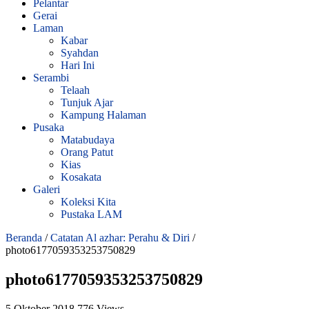
Pelantar
Gerai
Laman
Kabar
Syahdan
Hari Ini
Serambi
Telaah
Tunjuk Ajar
Kampung Halaman
Pusaka
Matabudaya
Orang Patut
Kias
Kosakata
Galeri
Koleksi Kita
Pustaka LAM
Beranda
/
Catatan Al azhar: Perahu & Diri
/
photo6177059353253750829
photo6177059353253750829
5 Oktober 2018
776 Views