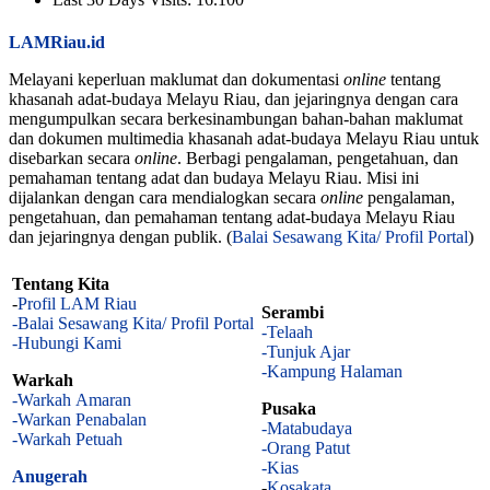
LAMRiau.id
Melayani keperluan maklumat dan dokumentasi
online
tentang
khasanah adat-budaya Melayu Riau, dan jejaringnya dengan cara
mengumpulkan secara berkesinambungan bahan-bahan maklumat
dan dokumen multimedia khasanah adat-budaya Melayu Riau untuk
disebarkan secara
online
. Berbagi pengalaman, pengetahuan, dan
pemahaman tentang adat dan budaya Melayu Riau. Misi ini
dijalankan dengan cara mendialogkan secara
online
pengalaman,
pengetahuan, dan pemahaman tentang adat-budaya Melayu Riau
dan jejaringnya dengan publik. (
Balai Sesawang Kita/ Profil Portal
)
Tentang Kita
-
Profil LAM Riau
Serambi
-Balai Sesawang Kita/ Profil Portal
-Telaah
-Hubungi Kami
-Tunjuk Ajar
-Kampung Halaman
Warkah
-Warkah Amaran
Pusaka
-Warkan Penabalan
-Matabudaya
-Warkah Petuah
-Orang Patut
-Kias
Anugerah
-
Kosakata