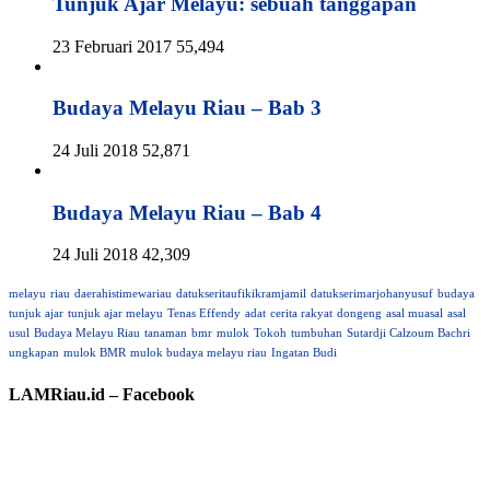
Tunjuk Ajar Melayu: sebuah tanggapan
23 Februari 2017
55,494
Budaya Melayu Riau – Bab 3
24 Juli 2018
52,871
Budaya Melayu Riau – Bab 4
24 Juli 2018
42,309
melayu
riau
daerahistimewariau
datukseritaufikikramjamil
datukserimarjohanyusuf
budaya
tunjuk ajar
tunjuk ajar melayu
Tenas Effendy
adat
cerita rakyat
dongeng
asal muasal
asal
usul
Budaya Melayu Riau
tanaman
bmr
mulok
Tokoh
tumbuhan
Sutardji Calzoum Bachri
ungkapan
mulok BMR
mulok budaya melayu riau
Ingatan Budi
LAMRiau.id – Facebook