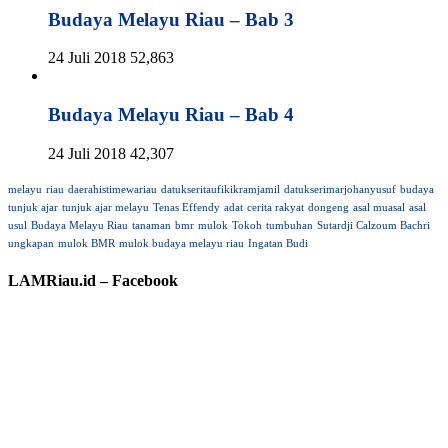
Budaya Melayu Riau – Bab 3
24 Juli 2018
52,863
Budaya Melayu Riau – Bab 4
24 Juli 2018
42,307
melayu
riau
daerahistimewariau
datukseritaufikikramjamil
datukserimarjohanyusuf
budaya
tunjuk ajar
tunjuk ajar melayu
Tenas Effendy
adat
cerita rakyat
dongeng
asal muasal
asal
usul
Budaya Melayu Riau
tanaman
bmr
mulok
Tokoh
tumbuhan
Sutardji Calzoum Bachri
ungkapan
mulok BMR
mulok budaya melayu riau
Ingatan Budi
LAMRiau.id – Facebook