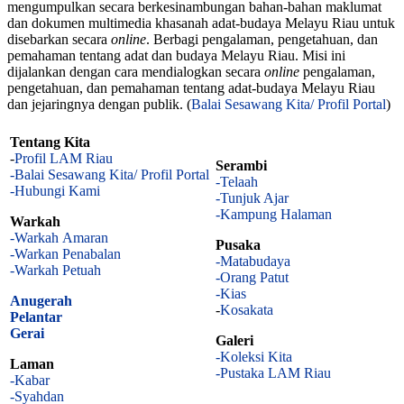
mengumpulkan secara berkesinambungan bahan-bahan maklumat
dan dokumen multimedia khasanah adat-budaya Melayu Riau untuk
disebarkan secara
online
. Berbagi pengalaman, pengetahuan, dan
pemahaman tentang adat dan budaya Melayu Riau. Misi ini
dijalankan dengan cara mendialogkan secara
online
pengalaman,
pengetahuan, dan pemahaman tentang adat-budaya Melayu Riau
dan jejaringnya dengan publik. (
Balai Sesawang Kita/ Profil Portal
)
Tentang Kita
-
Profil LAM Riau
Serambi
-Balai Sesawang Kita/ Profil Portal
-Telaah
-Hubungi Kami
-Tunjuk Ajar
-Kampung Halaman
Warkah
-Warkah Amaran
Pusaka
-Warkan Penabalan
-Matabudaya
-Warkah Petuah
-Orang Patut
-Kias
Anugerah
-
Kosakata
Pelantar
Gerai
Galeri
-Koleksi Kita
Laman
-Pustaka LAM Riau
-Kabar
-Syahdan