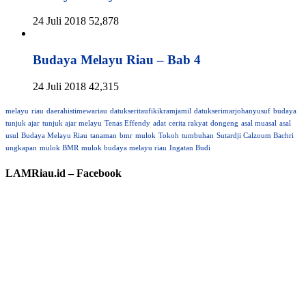
24 Juli 2018
52,878
Budaya Melayu Riau – Bab 4
24 Juli 2018
42,315
melayu
riau
daerahistimewariau
datukseritaufikikramjamil
datukserimarjohanyusuf
budaya
tunjuk ajar
tunjuk ajar melayu
Tenas Effendy
adat
cerita rakyat
dongeng
asal muasal
asal
usul
Budaya Melayu Riau
tanaman
bmr
mulok
Tokoh
tumbuhan
Sutardji Calzoum Bachri
ungkapan
mulok BMR
mulok budaya melayu riau
Ingatan Budi
LAMRiau.id – Facebook