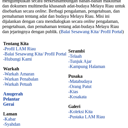
mengumpulkan secara berkesinambungan bahan-bahan maklumat
dan dokumen multimedia khasanah adat-budaya Melayu Riau untuk
disebarkan secara
online
. Berbagi pengalaman, pengetahuan, dan
pemahaman tentang adat dan budaya Melayu Riau. Misi ini
dijalankan dengan cara mendialogkan secara
online
pengalaman,
pengetahuan, dan pemahaman tentang adat-budaya Melayu Riau
dan jejaringnya dengan publik. (
Balai Sesawang Kita/ Profil Portal
)
Tentang Kita
-
Profil LAM Riau
Serambi
-Balai Sesawang Kita/ Profil Portal
-Telaah
-Hubungi Kami
-Tunjuk Ajar
-Kampung Halaman
Warkah
-Warkah Amaran
Pusaka
-Warkan Penabalan
-Matabudaya
-Warkah Petuah
-Orang Patut
-Kias
Anugerah
-
Kosakata
Pelantar
Gerai
Galeri
-Koleksi Kita
Laman
-Pustaka LAM Riau
-Kabar
-Syahdan