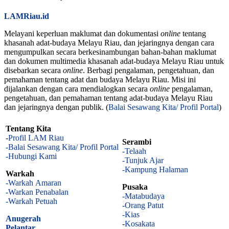
LAMRiau.id
Melayani keperluan maklumat dan dokumentasi
online
tentang
khasanah adat-budaya Melayu Riau, dan jejaringnya dengan cara
mengumpulkan secara berkesinambungan bahan-bahan maklumat
dan dokumen multimedia khasanah adat-budaya Melayu Riau untuk
disebarkan secara
online
. Berbagi pengalaman, pengetahuan, dan
pemahaman tentang adat dan budaya Melayu Riau. Misi ini
dijalankan dengan cara mendialogkan secara
online
pengalaman,
pengetahuan, dan pemahaman tentang adat-budaya Melayu Riau
dan jejaringnya dengan publik. (
Balai Sesawang Kita/ Profil Portal
)
Tentang Kita
-
Profil LAM Riau
Serambi
-Balai Sesawang Kita/ Profil Portal
-Telaah
-Hubungi Kami
-Tunjuk Ajar
-Kampung Halaman
Warkah
-Warkah Amaran
Pusaka
-Warkan Penabalan
-Matabudaya
-Warkah Petuah
-Orang Patut
-Kias
Anugerah
-
Kosakata
Pelantar