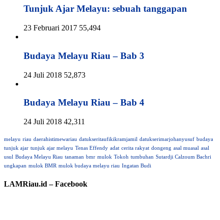
Tunjuk Ajar Melayu: sebuah tanggapan
23 Februari 2017
55,494
Budaya Melayu Riau – Bab 3
24 Juli 2018
52,873
Budaya Melayu Riau – Bab 4
24 Juli 2018
42,311
melayu
riau
daerahistimewariau
datukseritaufikikramjamil
datukserimarjohanyusuf
budaya
tunjuk ajar
tunjuk ajar melayu
Tenas Effendy
adat
cerita rakyat
dongeng
asal muasal
asal
usul
Budaya Melayu Riau
tanaman
bmr
mulok
Tokoh
tumbuhan
Sutardji Calzoum Bachri
ungkapan
mulok BMR
mulok budaya melayu riau
Ingatan Budi
LAMRiau.id – Facebook