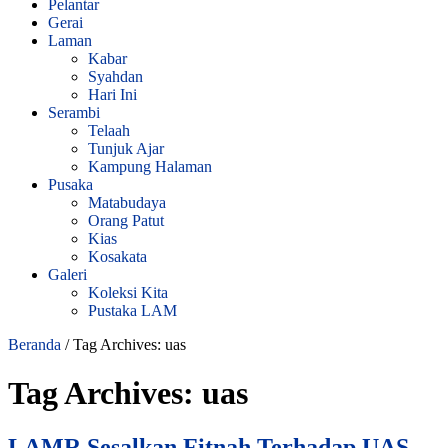
Pelantar
Gerai
Laman
Kabar
Syahdan
Hari Ini
Serambi
Telaah
Tunjuk Ajar
Kampung Halaman
Pusaka
Matabudaya
Orang Patut
Kias
Kosakata
Galeri
Koleksi Kita
Pustaka LAM
Beranda
/
Tag Archives: uas
Tag Archives:
uas
LAMR Sesalkan Fitnah Terhadap UAS