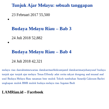
Tunjuk Ajar Melayu: sebuah tanggapan
23 Februari 2017
55,500
Budaya Melayu Riau – Bab 3
24 Juli 2018
52,882
Budaya Melayu Riau – Bab 4
24 Juli 2018
42,321
melayu
riau
daerahistimewariau
datukseritaufikikramjamil
datukserimarjohanyusuf
budaya
tunjuk ajar
tunjuk ajar melayu
Tenas Effendy
adat
cerita rakyat
dongeng
asal muasal
asal
usul
Budaya Melayu Riau
tanaman
bmr
mulok
Tokoh
tumbuhan
Sutardji Calzoum Bachri
ungkapan
mulok BMR
mulok budaya melayu riau
Ingatan Budi
LAMRiau.id – Facebook