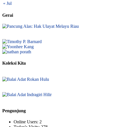
« Jul
Gerai
Koleksi Kita
Pengunjung
Online Users:
2
Today's Visits:
278