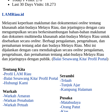
Last 30 Days Visits:
18.273
LAMRiau.id
Melayani keperluan maklumat dan dokumentasi
online
tentang
khasanah adat-budaya Melayu Riau, dan jejaringnya dengan cara
mengumpulkan secara berkesinambungan bahan-bahan maklumat
dan dokumen multimedia khasanah adat-budaya Melayu Riau untuk
disebarkan secara
online
. Berbagi pengalaman, pengetahuan, dan
pemahaman tentang adat dan budaya Melayu Riau. Misi ini
dijalankan dengan cara mendialogkan secara
online
pengalaman,
pengetahuan, dan pemahaman tentang adat-budaya Melayu Riau
dan jejaringnya dengan publik. (
Balai Sesawang Kita/ Profil Portal
)
Tentang Kita
-
Profil LAM Riau
Serambi
-Balai Sesawang Kita/ Profil Portal
-Telaah
-Hubungi Kami
-Tunjuk Ajar
-Kampung Halaman
Warkah
-Warkah Amaran
Pusaka
-Warkan Penabalan
-Matabudaya
-Warkah Petuah
-Orang Patut
-Kias