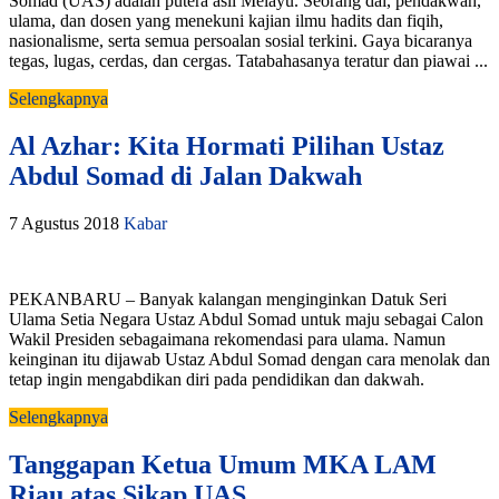
Somad (UAS) adalah putera asli Melayu. Seorang dai, pendakwah,
ulama, dan dosen yang menekuni kajian ilmu hadits dan fiqih,
nasionalisme, serta semua persoalan sosial terkini. Gaya bicaranya
tegas, lugas, cerdas, dan cergas. Tatabahasanya teratur dan piawai ...
Selengkapnya
Al Azhar: Kita Hormati Pilihan Ustaz
Abdul Somad di Jalan Dakwah
7 Agustus 2018
Kabar
PEKANBARU – Banyak kalangan menginginkan Datuk Seri
Ulama Setia Negara Ustaz Abdul Somad untuk maju sebagai Calon
Wakil Presiden sebagaimana rekomendasi para ulama. Namun
keinginan itu dijawab Ustaz Abdul Somad dengan cara menolak dan
tetap ingin mengabdikan diri pada pendidikan dan dakwah.
Selengkapnya
Tanggapan Ketua Umum MKA LAM
Riau atas Sikap UAS