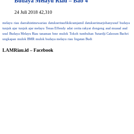
Budaya Melayu Riau – Bab 4
24 Juli 2018
42,310
melayu
riau
daerahistimewariau
datukseritaufikikramjamil
datukserimarjohanyusuf
budaya
tunjuk ajar
tunjuk ajar melayu
Tenas Effendy
adat
cerita rakyat
dongeng
asal muasal
asal
usul
Budaya Melayu Riau
tanaman
bmr
mulok
Tokoh
tumbuhan
Sutardji Calzoum Bachri
ungkapan
mulok BMR
mulok budaya melayu riau
Ingatan Budi
LAMRiau.id – Facebook