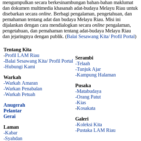
mengumpulkan secara berkesinambungan bahan-bahan maklumat
dan dokumen multimedia khasanah adat-budaya Melayu Riau untuk
disebarkan secara
online
. Berbagi pengalaman, pengetahuan, dan
pemahaman tentang adat dan budaya Melayu Riau. Misi ini
dijalankan dengan cara mendialogkan secara
online
pengalaman,
pengetahuan, dan pemahaman tentang adat-budaya Melayu Riau
dan jejaringnya dengan publik. (
Balai Sesawang Kita/ Profil Portal
)
Tentang Kita
-
Profil LAM Riau
Serambi
-Balai Sesawang Kita/ Profil Portal
-Telaah
-Hubungi Kami
-Tunjuk Ajar
-Kampung Halaman
Warkah
-Warkah Amaran
Pusaka
-Warkan Penabalan
-Matabudaya
-Warkah Petuah
-Orang Patut
-Kias
Anugerah
-
Kosakata
Pelantar
Gerai
Galeri
-Koleksi Kita
Laman
-Pustaka LAM Riau
-Kabar
-Syahdan