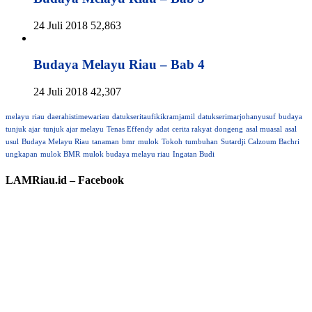
24 Juli 2018
52,863
Budaya Melayu Riau – Bab 4
24 Juli 2018
42,307
melayu
riau
daerahistimewariau
datukseritaufikikramjamil
datukserimarjohanyusuf
budaya
tunjuk ajar
tunjuk ajar melayu
Tenas Effendy
adat
cerita rakyat
dongeng
asal muasal
asal
usul
Budaya Melayu Riau
tanaman
bmr
mulok
Tokoh
tumbuhan
Sutardji Calzoum Bachri
ungkapan
mulok BMR
mulok budaya melayu riau
Ingatan Budi
LAMRiau.id – Facebook