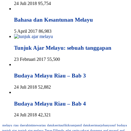
24 Juli 2018
95,754
Bahasa dan Kesantunan Melayu
5 April 2017
86,983
Tunjuk Ajar Melayu: sebuah tanggapan
23 Februari 2017
55,500
Budaya Melayu Riau – Bab 3
24 Juli 2018
52,882
Budaya Melayu Riau – Bab 4
24 Juli 2018
42,321
melayu
riau
daerahistimewariau
datukseritaufikikramjamil
datukserimarjohanyusuf
budaya
tunjuk ajar
tunjuk ajar melayu
Tenas Effendy
adat
cerita rakyat
dongeng
asal muasal
asal