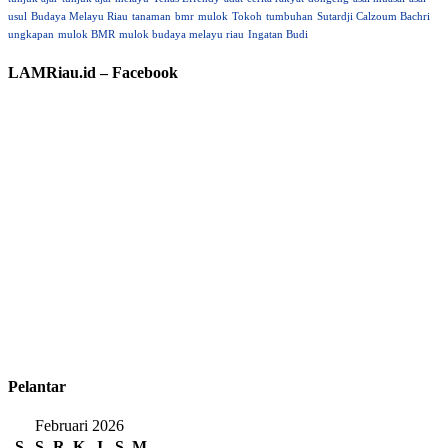
usul
Budaya Melayu Riau
tanaman
bmr
mulok
Tokoh
tumbuhan
Sutardji Calzoum Bachri
ungkapan
mulok BMR
mulok budaya melayu riau
Ingatan Budi
LAMRiau.id – Facebook
Pelantar
Februari 2026
S
S
R
K
J
S
M