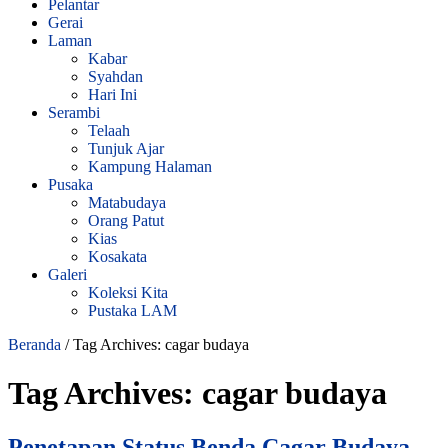
Pelantar
Gerai
Laman
Kabar
Syahdan
Hari Ini
Serambi
Telaah
Tunjuk Ajar
Kampung Halaman
Pusaka
Matabudaya
Orang Patut
Kias
Kosakata
Galeri
Koleksi Kita
Pustaka LAM
Beranda
/
Tag Archives: cagar budaya
Tag Archives:
cagar budaya
Penetapan Status Benda Cagar Budaya