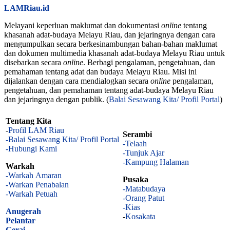
LAMRiau.id
Melayani keperluan maklumat dan dokumentasi
online
tentang
khasanah adat-budaya Melayu Riau, dan jejaringnya dengan cara
mengumpulkan secara berkesinambungan bahan-bahan maklumat
dan dokumen multimedia khasanah adat-budaya Melayu Riau untuk
disebarkan secara
online
. Berbagi pengalaman, pengetahuan, dan
pemahaman tentang adat dan budaya Melayu Riau. Misi ini
dijalankan dengan cara mendialogkan secara
online
pengalaman,
pengetahuan, dan pemahaman tentang adat-budaya Melayu Riau
dan jejaringnya dengan publik. (
Balai Sesawang Kita/ Profil Portal
)
Tentang Kita
-
Profil LAM Riau
Serambi
-Balai Sesawang Kita/ Profil Portal
-Telaah
-Hubungi Kami
-Tunjuk Ajar
-Kampung Halaman
Warkah
-Warkah Amaran
Pusaka
-Warkan Penabalan
-Matabudaya
-Warkah Petuah
-Orang Patut
-Kias
Anugerah
-
Kosakata
Pelantar
Gerai