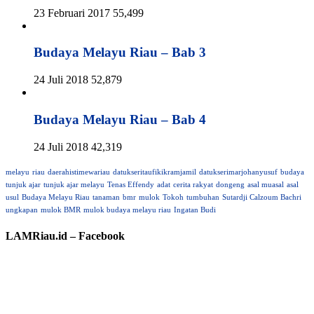
23 Februari 2017
55,499
Budaya Melayu Riau – Bab 3
24 Juli 2018
52,879
Budaya Melayu Riau – Bab 4
24 Juli 2018
42,319
melayu
riau
daerahistimewariau
datukseritaufikikramjamil
datukserimarjohanyusuf
budaya
tunjuk ajar
tunjuk ajar melayu
Tenas Effendy
adat
cerita rakyat
dongeng
asal muasal
asal
usul
Budaya Melayu Riau
tanaman
bmr
mulok
Tokoh
tumbuhan
Sutardji Calzoum Bachri
ungkapan
mulok BMR
mulok budaya melayu riau
Ingatan Budi
LAMRiau.id – Facebook