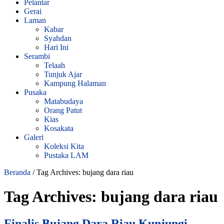
Pelantar
Gerai
Laman
Kabar
Syahdan
Hari Ini
Serambi
Telaah
Tunjuk Ajar
Kampung Halaman
Pusaka
Matabudaya
Orang Patut
Kias
Kosakata
Galeri
Koleksi Kita
Pustaka LAM
Beranda
/
Tag Archives: bujang dara riau
Tag Archives:
bujang dara riau
Finalis Bujang Dara Riau Kunjungi