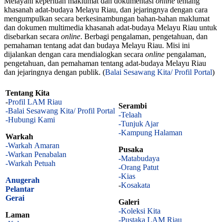
Melayani keperluan maklumat dan dokumentasi
online
tentang
khasanah adat-budaya Melayu Riau, dan jejaringnya dengan cara
mengumpulkan secara berkesinambungan bahan-bahan maklumat
dan dokumen multimedia khasanah adat-budaya Melayu Riau untuk
disebarkan secara
online
. Berbagi pengalaman, pengetahuan, dan
pemahaman tentang adat dan budaya Melayu Riau. Misi ini
dijalankan dengan cara mendialogkan secara
online
pengalaman,
pengetahuan, dan pemahaman tentang adat-budaya Melayu Riau
dan jejaringnya dengan publik. (
Balai Sesawang Kita/ Profil Portal
)
Tentang Kita
-
Profil LAM Riau
Serambi
-Balai Sesawang Kita/ Profil Portal
-Telaah
-Hubungi Kami
-Tunjuk Ajar
-Kampung Halaman
Warkah
-Warkah Amaran
Pusaka
-Warkan Penabalan
-Matabudaya
-Warkah Petuah
-Orang Patut
-Kias
Anugerah
-
Kosakata
Pelantar
Gerai
Galeri
-Koleksi Kita
Laman
-Pustaka LAM Riau