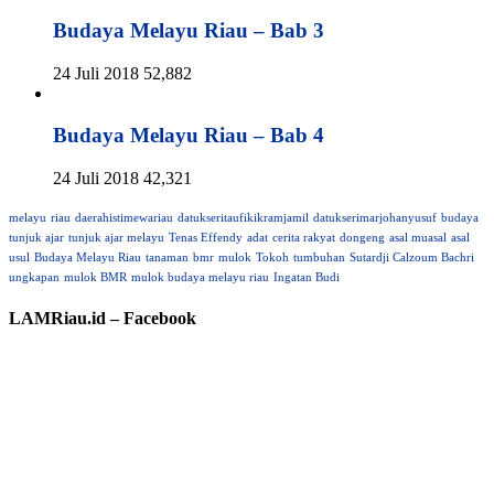
Budaya Melayu Riau – Bab 3
24 Juli 2018
52,882
Budaya Melayu Riau – Bab 4
24 Juli 2018
42,321
melayu
riau
daerahistimewariau
datukseritaufikikramjamil
datukserimarjohanyusuf
budaya
tunjuk ajar
tunjuk ajar melayu
Tenas Effendy
adat
cerita rakyat
dongeng
asal muasal
asal
usul
Budaya Melayu Riau
tanaman
bmr
mulok
Tokoh
tumbuhan
Sutardji Calzoum Bachri
ungkapan
mulok BMR
mulok budaya melayu riau
Ingatan Budi
LAMRiau.id – Facebook