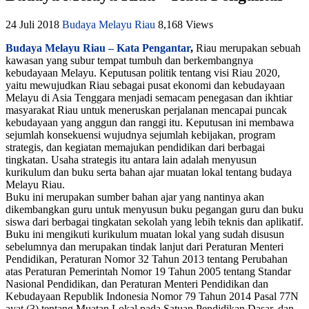
24 Juli 2018
Budaya Melayu Riau
8,168 Views
Budaya Melayu Riau – Kata Pengantar
,
Riau merupakan sebuah
kawasan yang subur tempat tumbuh dan berkembangnya
kebudayaan Melayu. Keputusan politik tentang visi Riau 2020,
yaitu mewujudkan Riau sebagai pusat ekonomi dan kebudayaan
Melayu di Asia Tenggara menjadi semacam penegasan dan ikhtiar
masyarakat Riau untuk meneruskan perjalanan mencapai puncak
kebudayaan yang anggun dan ranggi itu. Keputusan ini membawa
sejumlah konsekuensi wujudnya sejumlah kebijakan, program
strategis, dan kegiatan memajukan pendidikan dari berbagai
tingkatan. Usaha strategis itu antara lain adalah menyusun
kurikulum dan buku serta bahan ajar muatan lokal tentang budaya
Melayu Riau.
Buku ini merupakan sumber bahan ajar yang nantinya akan
dikembangkan guru untuk menyusun buku pegangan guru dan buku
siswa dari berbagai tingkatan sekolah yang lebih teknis dan aplikatif.
Buku ini mengikuti kurikulum muatan lokal yang sudah disusun
sebelumnya dan merupakan tindak lanjut dari Peraturan Menteri
Pendidikan, Peraturan Nomor 32 Tahun 2013 tentang Perubahan
atas Peraturan Pemerintah Nomor 19 Tahun 2005 tentang Standar
Nasional Pendidikan, dan Peraturan Menteri Pendidikan dan
Kebudayaan Republik Indonesia Nomor 79 Tahun 2014 Pasal 77N
ayat (3) tentang Muatan Lokal pada Satuan Pendidikan Dasar, dan