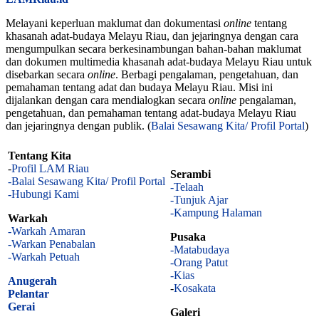
Melayani keperluan maklumat dan dokumentasi
online
tentang
khasanah adat-budaya Melayu Riau, dan jejaringnya dengan cara
mengumpulkan secara berkesinambungan bahan-bahan maklumat
dan dokumen multimedia khasanah adat-budaya Melayu Riau untuk
disebarkan secara
online
. Berbagi pengalaman, pengetahuan, dan
pemahaman tentang adat dan budaya Melayu Riau. Misi ini
dijalankan dengan cara mendialogkan secara
online
pengalaman,
pengetahuan, dan pemahaman tentang adat-budaya Melayu Riau
dan jejaringnya dengan publik. (
Balai Sesawang Kita/ Profil Portal
)
Tentang Kita
-
Profil LAM Riau
Serambi
-Balai Sesawang Kita/ Profil Portal
-Telaah
-Hubungi Kami
-Tunjuk Ajar
-Kampung Halaman
Warkah
-Warkah Amaran
Pusaka
-Warkan Penabalan
-Matabudaya
-Warkah Petuah
-Orang Patut
-Kias
Anugerah
-
Kosakata
Pelantar
Gerai
Galeri